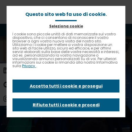
Passa
al
contenuto
Questo sito web fa uso di cookie.
principale
Seleziona cookie
Briciole
Home
News
I cookie sono piccole unità di dati memorizzate sul vostro
Contrasto elevato
di
dispositivo, che ci consentono di riconoscere il vostro
La sostenibilità di Elior premiata ai CEOforLIFE Awards
browser a ogni vostra nuova visita del nostro sito.
pane
2022
Utilizziamo i cookie per mettere a vostra disposizione un
sito web di facile utilizzo, sicuro ed efficace, e per offrirvi
servizi elaborati sulla base delle vostre necessità e interessi,
ad es. personalizzando la vostra navigazione o
La sostenibilità di
visualizzando annunci personalizzati su di voi. Per ulteriori
informazioni sui cookie si rimanda alla nostra Informativa
sulla
Privacy
.
Elior premiata ai
Accetta tutti i cookie e prosegui
CEOforLIFE Awards
Rifiuta tutti i cookie e procedi
2022