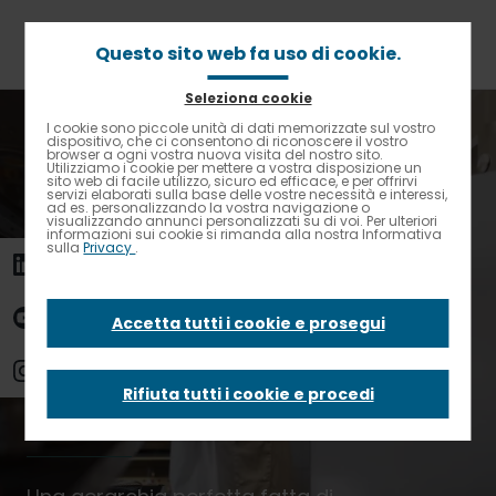
Passa
al
contenuto
Questo sito web fa uso di cookie.
principale
Seleziona cookie
Briciole
Home
Carriere
I cookie sono piccole unità di dati memorizzate sul vostro
Contrasto elevato
di
dispositivo, che ci consentono di riconoscere il vostro
La brigata di cucina, come funziona e da chi è composta
browser a ogni vostra nuova visita del nostro sito.
pane
Utilizziamo i cookie per mettere a vostra disposizione un
sito web di facile utilizzo, sicuro ed efficace, e per offrirvi
La brigata di
servizi elaborati sulla base delle vostre necessità e interessi,
ad es. personalizzando la vostra navigazione o
visualizzando annunci personalizzati su di voi. Per ulteriori
informazioni sui cookie si rimanda alla nostra Informativa
sulla
Privacy
.
cucina, come
funziona e da chi è
Accetta tutti i cookie e prosegui
composta
Rifiuta tutti i cookie e procedi