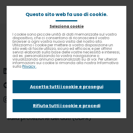
Passa
al
contenuto
Questo sito web fa uso di cookie.
principale
Seleziona cookie
Briciole
Home
INFORMATIVA TRATTAMENTO DEI DATI
I cookie sono piccole unità di dati memorizzate sul vostro
Contrasto elevato
di
dispositivo, che ci consentono di riconoscere il vostro
browser a ogni vostra nuova visita del nostro sito.
pane
Utilizziamo i cookie per mettere a vostra disposizione un
INFORMATIVA
sito web di facile utilizzo, sicuro ed efficace, e per offrirvi
servizi elaborati sulla base delle vostre necessità e interessi,
ad es. personalizzando la vostra navigazione o
visualizzando annunci personalizzati su di voi. Per ulteriori
TRATTAMENTO DEI
informazioni sui cookie si rimanda alla nostra Informativa
sulla
Privacy
.
DATI
Accetta tutti i cookie e prosegui
Rifiuta tutti i cookie e procedi
ai sensi dell’art. 13 Regolamento UE 2016/679
sulla protezione dei dati (GDPR)