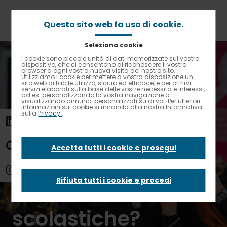
Passa
al
contenuto
Questo sito web fa uso di cookie.
principale
Seleziona cookie
Briciole
Home
News
I cookie sono piccole unità di dati memorizzate sul vostro
Contrasto elevato
di
dispositivo, che ci consentono di riconoscere il vostro
Giornata mondiale dell’alimentazione: ripartiamo dalle
browser a ogni vostra nuova visita del nostro sito.
pane
mense scolastiche?
Utilizziamo i cookie per mettere a vostra disposizione un
sito web di facile utilizzo, sicuro ed efficace, e per offrirvi
servizi elaborati sulla base delle vostre necessità e interessi,
ad es. personalizzando la vostra navigazione o
Giornata mondiale
visualizzando annunci personalizzati su di voi. Per ulteriori
informazioni sui cookie si rimanda alla nostra Informativa
sulla
Privacy
.
dell’alimentazione:
Accetta tutti i cookie e prosegui
ripartiamo dalle
Rifiuta tutti i cookie e procedi
mense
scolastiche?