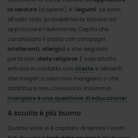
la verdura
(si spera!) e i
legumi
: se sono
all’asilo nido, probabilmente iniziano ad
approcciare l’autonomia.
Capita che
condividano il pasto con compagni
intolleranti, allergici
o che seguono
particolari
diete religiose
.
E soprattutto
entrano in contatto con
ricette
e alimenti
che magari a casa non mangiano o che
addirittura non conoscono. Insomma
mangiare è una questione di educazione!
A scuola è più buono
Quante volte vi è capitato di sentire i vostri
figli dire che il
purè della scuola
è più buono