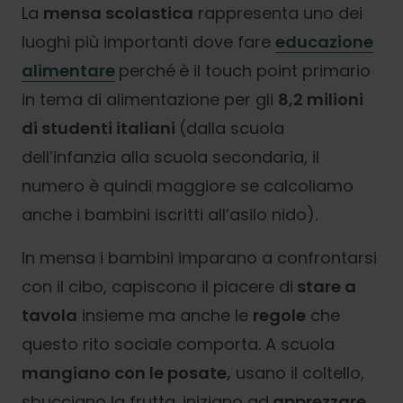
La
mensa scolastica
rappresenta uno dei
luoghi più importanti dove fare
educazione
alimentare
perché
è il touch point primario
in tema di alimentazione per gli
8,2 milioni
di studenti italiani
(dalla scuola
dell’infanzia alla scuola secondaria, il
numero è quindi maggiore se calcoliamo
anche i bambini iscritti all’asilo nido).
In mensa i bambini imparano a confrontarsi
con il cibo, capiscono il piacere di
stare a
tavola
insieme ma anche le
regole
che
questo rito sociale comporta. A scuola
mangiano con le posate,
usano il coltello,
sbucciano la frutta,
iniziano ad
apprezzare