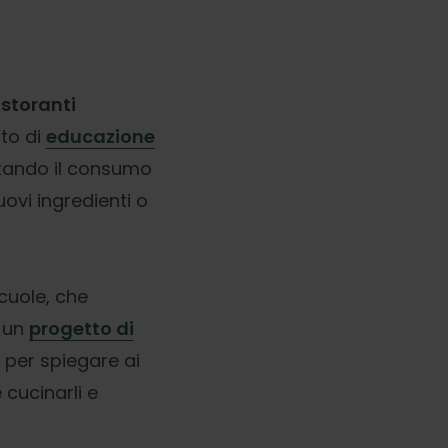
istoranti
to di
educazione
tando il consumo
vi ingredienti o
cuole, che
o un
progetto di
, per spiegare ai
cucinarli e