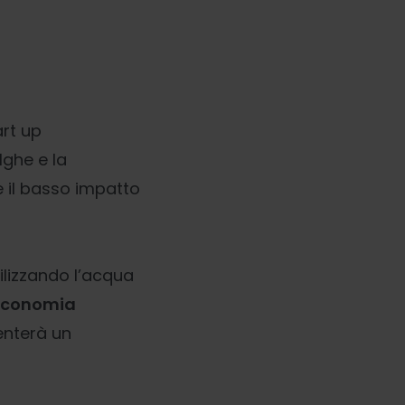
art up
lghe e la
 e il basso impatto
tilizzando l’acqua
economia
venterà un