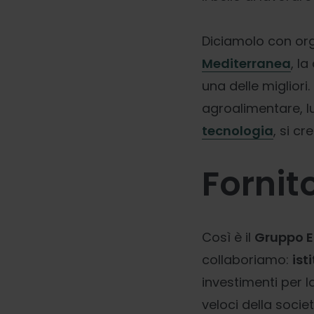
Diciamolo con orgo
Mediterranea
, la
una delle migliori.
agroalimentare, lu
tecnologia
, si c
Fornit
Così è il
Gruppo El
collaboriamo:
ist
investimenti per l
veloci della societ