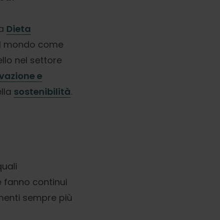
la
Dieta
 il mondo come
ello nel settore
vazione e
ella
sostenibilità
.
quali
 fanno continui
amenti sempre più