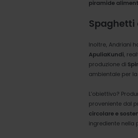
piramide aliment
Spaghetti 
Inoltre, Andriani
ApuliaKundi
, rea
produzione di
Spir
ambientale per la
L’obiettivo? Prod
proveniente dal p
circolare e sosten
ingrediente nella 