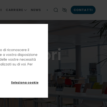
I
CARRIERE
NEWS
CONTATTI
LE NOSTRE PERSONE
Contrasto elevato
LA BRIGATA DI CUCINA
LAVORARE CON NOI
fornitori
 di riconoscere il
re a vostra disposizione
e delle vostre necessità
nzo e
izzati su di voi. Per
Seleziona cookie