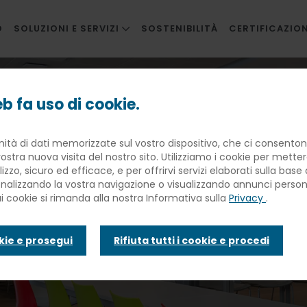
O
SOLUZIONI E SERVIZI
SOSTENIBILITÀ
CERTIFICAZION
RISTORAZIONE AZIENDALE
rnitori eccellenti: Elior, Pollenzo e Andriani
RISTORAZIONE INNOVATIVA
b fa uso di cookie.
SCUOLE
anza di avere 
nità di dati memorizzate sul vostro dispositivo, che ci consentono
SANITÀ
ostra nuova visita del nostro sito. Utilizziamo i cookie per mette
BANQUETING
lizzo, sicuro ed efficace, e per offrirvi servizi elaborati sulla bas
i: Elior, Polle
sonalizzando la vostra navigazione o visualizzando annunci personal
TRAVEL CATERING
ui cookie si rimanda alla nostra Informativa sulla
Privacy
.
FACILITIES
i
okie e prosegui
Rifiuta tutti i cookie e procedi
INFANZIA E WELFARE