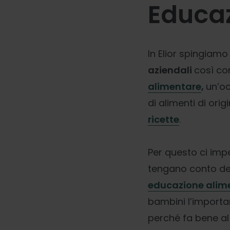
Educaz
In Elior spingiam
aziendali
così co
alimentare
,
un’o
di alimenti di ori
ricette
.
Per questo ci imp
tengano conto del
educazione alimen
bambini l’importa
perché fa bene al