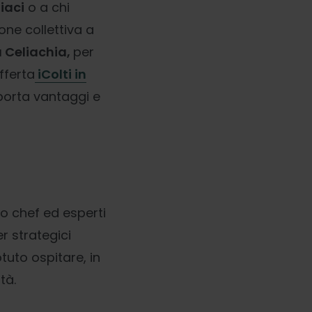
liaci
o a chi
ione collettiva a
a Celiachia,
per
fferta
iColti in
 porta vantaggi e
ro chef ed esperti
er strategici
uto ospitare, in
ità.