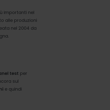
iù importanti nel
o alle produzioni
reata nel 2004 da
agna.
anel test
per
ncora sul
mi
e quindi