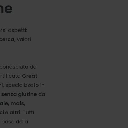
ne
si aspetti:
icerca
, valori
riconosciuta da
ertificata
Great
rì
, specializzato in
 senza glutine
da
rale, mais,
i e altri
. Tutti
a base della