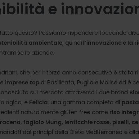
ibilità e innovazio
utto questo? Possiamo rispondere toccando diver
stenibilità ambientale
, quindi
l’innovazione e la r
entrambe le aziende.
ndriani, che per il terzo anno consecutivo è stata 
le
imprese top
di Basilicata, Puglia e Molise ed è c
 conosciuta sul mercato attraverso i due brand
Bio
ologico, e
Felicia
, una gamma completa di
pasta
gredienti naturalmente gluten free come
riso integ
ceno, fagiolo Mung, lenticchie rosse, piselli, cec
andati dai principi della Dieta Mediterranea e all