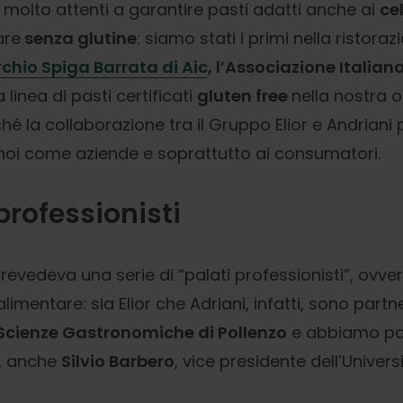
olto attenti a garantire pasti adatti anche ai
ce
are
senza glutine
: siamo stati i primi nella ristoraz
chio Spiga Barrata di Aic
, l’Associazione Italian
 linea di pasti certificati
gluten free
nella nostra o
hé la collaborazione tra il Gruppo Elior e Andriani
 a noi come aziende e soprattutto ai consumatori.
 professionisti
prevedeva una serie di “palati professionisti”, ovve
limentare: sia Elior che Adriani, infatti, sono partn
 Scienze Gastronomiche di Pollenzo
e abbiamo pot
o, anche
Silvio Barbero
, vice presidente dell’Univers