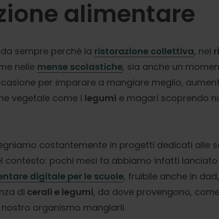
ione alimentare
o da sempre perché la
ristorazione collettiva
, nei
r
me nelle
mense scolastiche
, sia anche un momen
ccasione per imparare a mangiare meglio, aumen
gine vegetale come i
legumi
e magari scoprendo nuo
egniamo costantemente in progetti dedicati alle s
 contesto: pochi mesi fa abbiamo infatti lanciat
tare digitale per le scuole
, fruibile anche in dad
nza di
cerali e legumi
, da dove provengono, come 
 nostro organismo mangiarli.