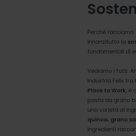
Sosten
Perché facciamo t
innanzitutto la
so
fondamentali di 
Vediamo i fatti: A
Industria Felix tra 
Place to Work
, è
pasta da grano bi
una varietà di in
quinoa, grano sara
ingredienti raccom