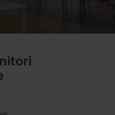
nitori
e
ood!