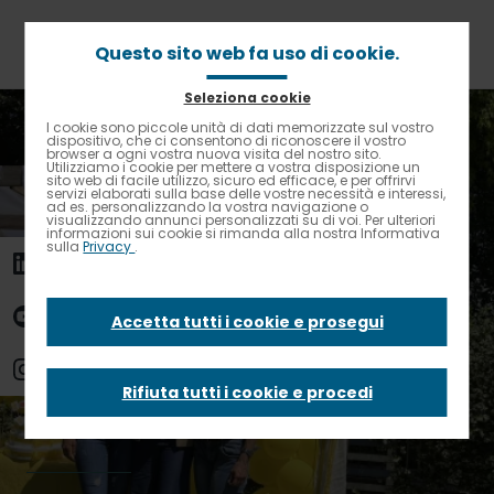
Passa
al
contenuto
Questo sito web fa uso di cookie.
principale
Seleziona cookie
Briciole
Home
News
I cookie sono piccole unità di dati memorizzate sul vostro
Contrasto elevato
di
dispositivo, che ci consentono di riconoscere il vostro
Compie 20 anni Pulcini&Co, la divisione dedicata a
browser a ogni vostra nuova visita del nostro sito.
pane
infanzia e welfare
Utilizziamo i cookie per mettere a vostra disposizione un
sito web di facile utilizzo, sicuro ed efficace, e per offrirvi
servizi elaborati sulla base delle vostre necessità e interessi,
ad es. personalizzando la vostra navigazione o
Compie 20 anni
visualizzando annunci personalizzati su di voi. Per ulteriori
informazioni sui cookie si rimanda alla nostra Informativa
sulla
Privacy
.
Pulcini&Co, la
Accetta tutti i cookie e prosegui
divisione dedicata
Rifiuta tutti i cookie e procedi
a infanzia e welfare