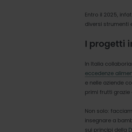
Entro il 2025, infat
diversi strumenti e
I progetti i
In Italia collabor
eccedenze alimen
e nelle aziende c
primi frutti grazi
Non solo: facciam
insegnare a bamb
sui principi della
D