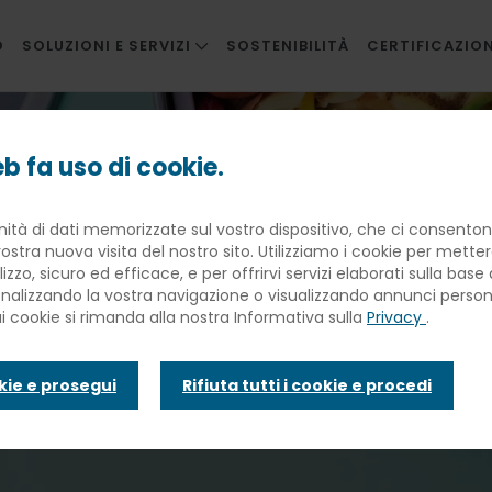
O
SOLUZIONI E SERVIZI
SOSTENIBILITÀ
CERTIFICAZION
RISTORAZIONE AZIENDALE
nostri progetti contro lo spreco alimentare
RISTORAZIONE INNOVATIVA
b fa uso di cookie.
SCUOLE
ia agli Usa: i n
nità di dati memorizzate sul vostro dispositivo, che ci consentono
SANITÀ
ostra nuova visita del nostro sito. Utilizziamo i cookie per mette
BANQUETING
lizzo, sicuro ed efficace, e per offrirvi servizi elaborati sulla bas
 contro lo spr
sonalizzando la vostra navigazione o visualizzando annunci personal
TRAVEL CATERING
ui cookie si rimanda alla nostra Informativa sulla
Privacy
.
FACILITIES
are
okie e prosegui
Rifiuta tutti i cookie e procedi
INFANZIA E WELFARE