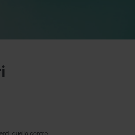
i
nti: quello contro