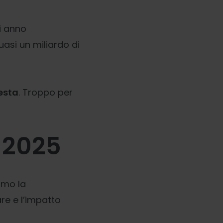
i anno
uasi un miliardo di
esta
. Troppo per
l 2025
amo la
are e l’impatto