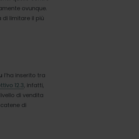
etamente ovunque.
i limitare il più
u
l’ha inserito tra
ttivo 12.3
, infatti,
ivello di vendita
 catene di