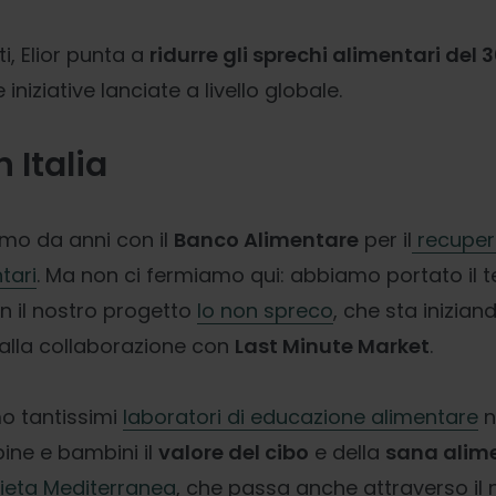
ti, Elior punta a
ridurre gli sprechi alimentari del 
 iniziative lanciate a livello globale.
n Italia
iamo da anni con il
Banco Alimentare
per il
recuper
tari
. Ma non ci fermiamo qui: abbiamo portato il 
on il nostro progetto
Io non spreco
, che sta inizian
e alla collaborazione con
Last Minute Market
.
o tantissimi
laboratori di educazione alimentare
n
ine e bambini il
valore del cibo
e della
sana alim
ieta Mediterranea
, che passa anche attraverso il