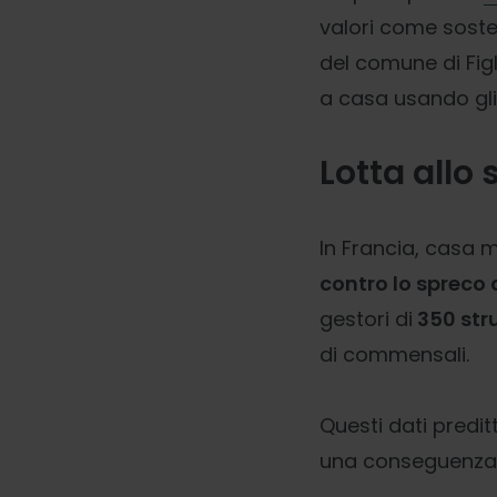
valori come sosten
del comune di Fig
a casa usando gl
Lotta allo
In Francia, casa 
contro lo spreco d
gestori di
350 stru
di commensali.
Questi dati predit
una conseguenza