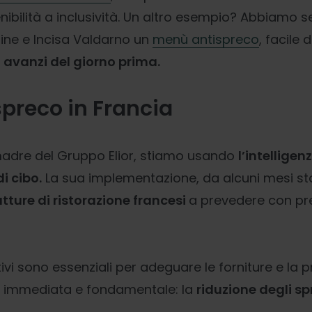
ibilità a inclusività. Un altro esempio? Abbiamo se
line e Incisa Valdarno un
menù antispreco
, facile
i
avanzi del giorno prima.
 spreco in Francia
madre del Gruppo Elior, stiamo usando
l’intelligen
i cibo.
La sua implementazione, da alcuni mesi st
tture di ristorazione francesi
a prevedere con pre
tivi sono essenziali per adeguare le forniture e la 
 immediata e fondamentale: la
riduzione degli sp