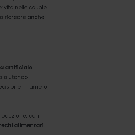
rvito nelle scuole
 da ricreare anche
za artificiale
a aiutando i
cisione il numero
produzione, con
rechi alimentari
.