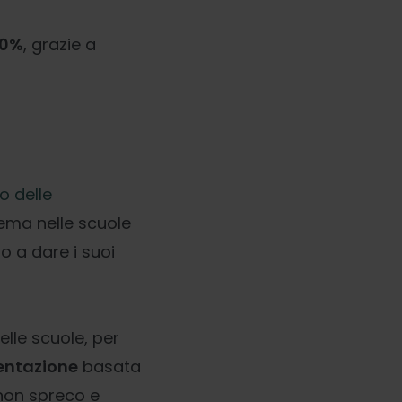
30%
, grazie a
o delle
tema nelle scuole
do a dare i suoi
elle scuole, per
entazione
basata
 non spreco e