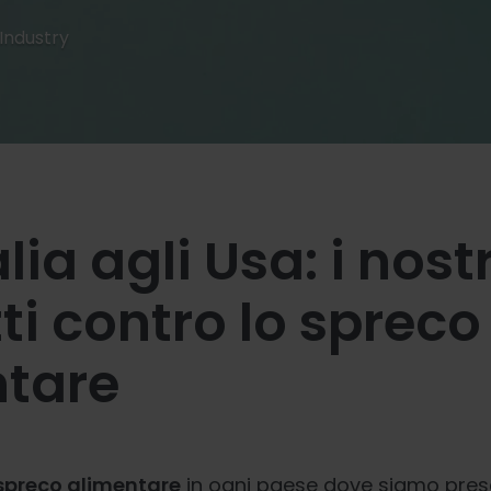
Industry
alia agli Usa: i nostr
ti contro lo spreco
ntare
spreco alimentare
in ogni paese dove siamo prese