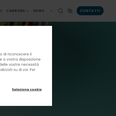
I
CARRIERE
NEWS
CONTATTI
LE NOSTRE PERSONE
Contrasto elevato
LA BRIGATA DI CUCINA
LAVORARE CON NOI
ostri
 di riconoscere il
re a vostra disposizione
e delle vostre necessità
eco
izzati su di voi. Per
Seleziona cookie