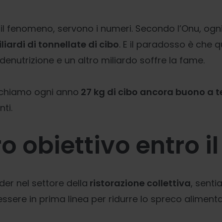
 il fenomeno, servono i numeri. Secondo l’Onu, ogn
iliardi di tonnellate di cibo
. E il paradosso è che q
denutrizione e un altro miliardo soffre la fame.
rechiamo ogni anno
27 kg di cibo ancora buono a t
ti.
ro obiettivo entro i
r nel settore della
ristorazione collettiva
, senti
essere in prima linea per ridurre lo spreco aliment