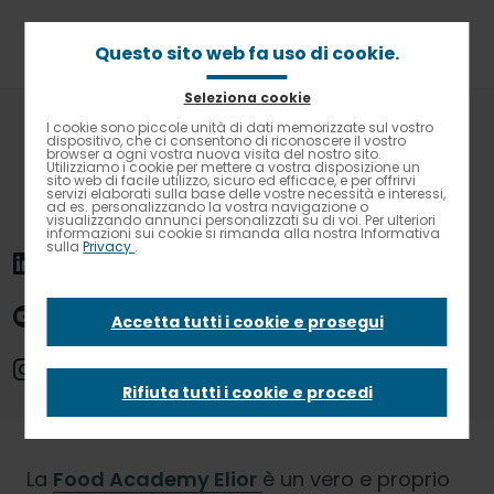
Passa
al
contenuto
Questo sito web fa uso di cookie.
principale
Seleziona cookie
Briciole
Home
News
Food Academy Elior: grandi numeri
I cookie sono piccole unità di dati memorizzate sul vostro
Contrasto elevato
di
dispositivo, che ci consentono di riconoscere il vostro
browser a ogni vostra nuova visita del nostro sito.
pane
Utilizziamo i cookie per mettere a vostra disposizione un
Food Academy
sito web di facile utilizzo, sicuro ed efficace, e per offrirvi
servizi elaborati sulla base delle vostre necessità e interessi,
ad es. personalizzando la vostra navigazione o
visualizzando annunci personalizzati su di voi. Per ulteriori
Elior: grandi numeri
informazioni sui cookie si rimanda alla nostra Informativa
sulla
Privacy
.
Accetta tutti i cookie e prosegui
25 Luglio 2019 - News -
Food Academy
Rifiuta tutti i cookie e procedi
La
Food Academy Elior
è un vero e proprio