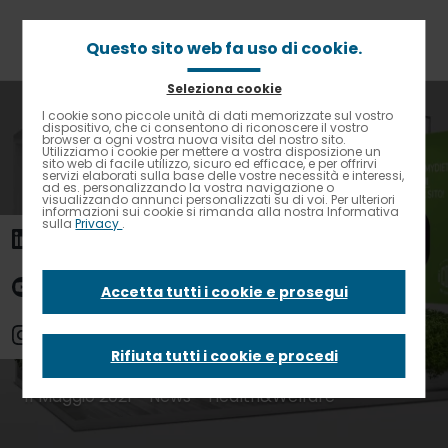
Passa
al
contenuto
Questo sito web fa uso di cookie.
principale
Seleziona cookie
Briciole
Home
News
I cookie sono piccole unità di dati memorizzate sul vostro
Contrasto elevato
di
dispositivo, che ci consentono di riconoscere il vostro
Nutrimi: Elior al XV Forum di Nutrizione Pratica
browser a ogni vostra nuova visita del nostro sito.
pane
Utilizziamo i cookie per mettere a vostra disposizione un
sito web di facile utilizzo, sicuro ed efficace, e per offrirvi
Nutrimi: Elior al XV
servizi elaborati sulla base delle vostre necessità e interessi,
ad es. personalizzando la vostra navigazione o
visualizzando annunci personalizzati su di voi. Per ulteriori
informazioni sui cookie si rimanda alla nostra Informativa
sulla
Privacy
.
Forum di Nutrizione
Pratica
Accetta tutti i cookie e prosegui
Rifiuta tutti i cookie e procedi
11 Maggio 2021 - News -
Health&Welfare