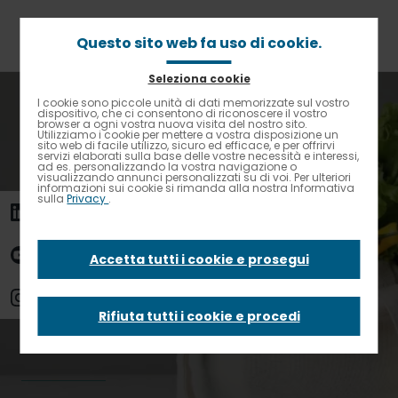
Passa
al
contenuto
Questo sito web fa uso di cookie.
principale
Seleziona cookie
Briciole
Home
News
I cookie sono piccole unità di dati memorizzate sul vostro
Contrasto elevato
di
dispositivo, che ci consentono di riconoscere il vostro
Food trend 2020: come sono cambiate le nostre abitudini
browser a ogni vostra nuova visita del nostro sito.
pane
a tavola
Utilizziamo i cookie per mettere a vostra disposizione un
sito web di facile utilizzo, sicuro ed efficace, e per offrirvi
servizi elaborati sulla base delle vostre necessità e interessi,
ad es. personalizzando la vostra navigazione o
Food trend 2020:
visualizzando annunci personalizzati su di voi. Per ulteriori
informazioni sui cookie si rimanda alla nostra Informativa
sulla
Privacy
.
come sono
Accetta tutti i cookie e prosegui
cambiate le nostre
Rifiuta tutti i cookie e procedi
abitudini a tavola