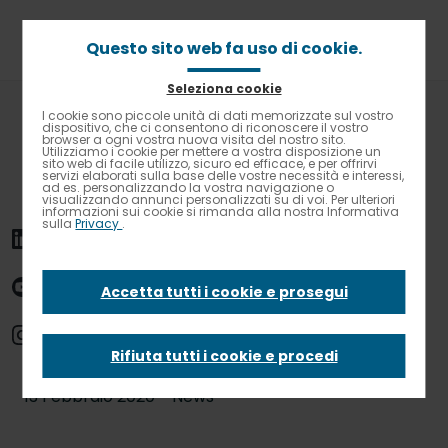
Passa
al
contenuto
Questo sito web fa uso di cookie.
principale
Seleziona cookie
Briciole
Home
News
I cookie sono piccole unità di dati memorizzate sul vostro
Contrasto elevato
di
dispositivo, che ci consentono di riconoscere il vostro
Rosario Ambrosino e Carlo Cracco: l’intervista doppia
browser a ogni vostra nuova visita del nostro sito.
pane
Utilizziamo i cookie per mettere a vostra disposizione un
sito web di facile utilizzo, sicuro ed efficace, e per offrirvi
Rosario Ambrosino
servizi elaborati sulla base delle vostre necessità e interessi,
ad es. personalizzando la vostra navigazione o
visualizzando annunci personalizzati su di voi. Per ulteriori
informazioni sui cookie si rimanda alla nostra Informativa
sulla
Privacy
.
e Carlo Cracco:
l’intervista doppia
Accetta tutti i cookie e prosegui
Rifiuta tutti i cookie e procedi
13 Febbraio 2020 - News