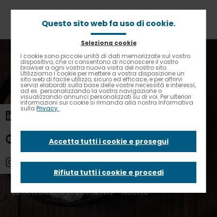
Passa
al
contenuto
Questo sito web fa uso di cookie.
principale
Seleziona cookie
Briciole
Home
News
I cookie sono piccole unità di dati memorizzate sul vostro
Contrasto elevato
di
dispositivo, che ci consentono di riconoscere il vostro
Le ricette dei nostri chef: marinata per pollo esotica
browser a ogni vostra nuova visita del nostro sito.
pane
Utilizziamo i cookie per mettere a vostra disposizione un
sito web di facile utilizzo, sicuro ed efficace, e per offrirvi
Le ricette dei nostri
servizi elaborati sulla base delle vostre necessità e interessi,
ad es. personalizzando la vostra navigazione o
visualizzando annunci personalizzati su di voi. Per ulteriori
informazioni sui cookie si rimanda alla nostra Informativa
sulla
Privacy
.
chef: marinata per
pollo esotica
Accetta tutti i cookie e prosegui
Rifiuta tutti i cookie e procedi
22 Settembre 2023 - News -
Ricette