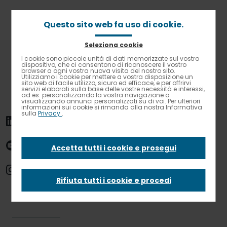
Passa
al
contenuto
Questo sito web fa uso di cookie.
principale
Seleziona cookie
Briciole
Home
News
I cookie sono piccole unità di dati memorizzate sul vostro
Contrasto elevato
di
dispositivo, che ci consentono di riconoscere il vostro
Elior al fianco della Federazione Europea dei Banchi
browser a ogni vostra nuova visita del nostro sito.
pane
Alimentari
Utilizziamo i cookie per mettere a vostra disposizione un
sito web di facile utilizzo, sicuro ed efficace, e per offrirvi
servizi elaborati sulla base delle vostre necessità e interessi,
ad es. personalizzando la vostra navigazione o
Elior al fianco della
visualizzando annunci personalizzati su di voi. Per ulteriori
informazioni sui cookie si rimanda alla nostra Informativa
sulla
Privacy
.
Federazione
Accetta tutti i cookie e prosegui
Europea dei Banchi
Rifiuta tutti i cookie e procedi
Alimentari