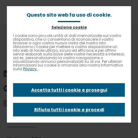
Passa
al
contenuto
Questo sito web fa uso di cookie.
principale
Seleziona cookie
Briciole
Home
News
I cookie sono piccole unità di dati memorizzate sul vostro
Contrasto elevato
di
dispositivo, che ci consentono di riconoscere il vostro
Al lavoro con mamma e papà, tutti chef per un giorno!
browser a ogni vostra nuova visita del nostro sito.
pane
Utilizziamo i cookie per mettere a vostra disposizione un
sito web di facile utilizzo, sicuro ed efficace, e per offrirvi
Al lavoro con
servizi elaborati sulla base delle vostre necessità e interessi,
ad es. personalizzando la vostra navigazione o
visualizzando annunci personalizzati su di voi. Per ulteriori
informazioni sui cookie si rimanda alla nostra Informativa
sulla
Privacy
.
mamma e papà,
tutti chef per un
Accetta tutti i cookie e prosegui
giorno!
Rifiuta tutti i cookie e procedi