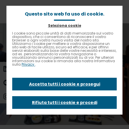
Passa
al
contenuto
Questo sito web fa uso di cookie.
principale
Seleziona cookie
Briciole
Home
Soluzioni e servizi
Banqueting
I cookie sono piccole unità di dati memorizzate sul vostro
Contrasto elevato
di
dispositivo, che ci consentono di riconoscere il vostro
Contatta Elior: Banqueting
browser a ogni vostra nuova visita del nostro sito.
pane
Utilizziamo i cookie per mettere a vostra disposizione un
sito web di facile utilizzo, sicuro ed efficace, e per offrirvi
Contatta Elior:
servizi elaborati sulla base delle vostre necessità e interessi,
ad es. personalizzando la vostra navigazione o
visualizzando annunci personalizzati su di voi. Per ulteriori
informazioni sui cookie si rimanda alla nostra Informativa
sulla
Privacy
.
Banqueting
Accetta tutti i cookie e prosegui
Un nostro commerciale sarà lieto di farvi
Rifiuta tutti i cookie e procedi
conoscere tutte le offerte Elior per i vostri
eventi