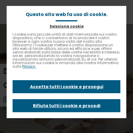
Passa
al
contenuto
Questo sito web fa uso di cookie.
principale
Seleziona cookie
Briciole
Home
News
I cookie sono piccole unità di dati memorizzate sul vostro
Contrasto elevato
di
dispositivo, che ci consentono di riconoscere il vostro
Vi invitiamo ad assaporare il nostro gusto per il meglio
browser a ogni vostra nuova visita del nostro sito.
pane
Utilizziamo i cookie per mettere a vostra disposizione un
sito web di facile utilizzo, sicuro ed efficace, e per offrirvi
Vi invitiamo ad
servizi elaborati sulla base delle vostre necessità e interessi,
ad es. personalizzando la vostra navigazione o
visualizzando annunci personalizzati su di voi. Per ulteriori
informazioni sui cookie si rimanda alla nostra Informativa
sulla
Privacy
.
assaporare il
nostro gusto per il
Accetta tutti i cookie e prosegui
meglio
Rifiuta tutti i cookie e procedi