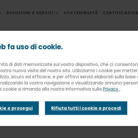
O
SOLUZIONI E SERVIZI
SOSTENIBILITÀ
CERTIFICAZION
RISTORAZIONE AZIENDALE
ociale della ristorazione collettiva
RISTORAZIONE INNOVATIVA
b fa uso di cookie.
SCUOLE
rca sul valore
nità di dati memorizzate sul vostro dispositivo, che ci consentono
SANITÀ
ostra nuova visita del nostro sito. Utilizziamo i cookie per mette
BANQUETING
lizzo, sicuro ed efficace, e per offrirvi servizi elaborati sulla bas
storazione coll
sonalizzando la vostra navigazione o visualizzando annunci personal
TRAVEL CATERING
ui cookie si rimanda alla nostra Informativa sulla
Privacy
.
FACILITIES
okie e prosegui
Rifiuta tutti i cookie e procedi
INFANZIA E WELFARE