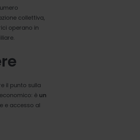
 numero
azione collettiva,
ici operano in
liare.
ere
 il punto sulla
re economico: è
un
ne e accesso al