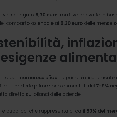
to viene pagato
5,70 euro
, ma il valore varia in ba
el comparto aziendale ai
5,30 euro
delle mense sc
tenibilità, inflazio
esigenze alimenta
ronta con
numerose sfide
. La prima è sicuramente 
i delle materie prime sono aumentati del
7-9% neg
tto diretto sui bilanci delle aziende.
tore pubblico, che rappresenta circa
il 50% del me