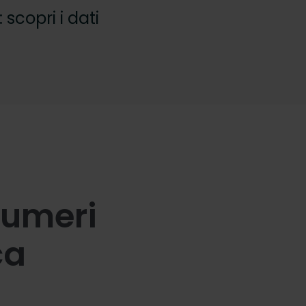
 scopri i dati
 numeri
ca