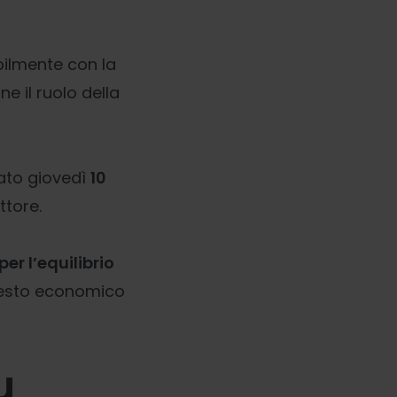
bilmente con la
ne il ruolo della
tato giovedì
10
ttore.
er l’equilibrio
esto economico
u