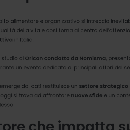
ito alimentare e organizzativo si intreccia inevita
qualità della vita e così torna al centro dell’attenzio
ttiva
in Italia.
 studio di
Oricon condotto da Nomisma
, presen
urante un evento dedicato ai principali attori del se
 emerge dai dati restituisce un
settore
strategico p
 oggi si trova ad affrontare
nuove sfide
e un cont
esso.
tore che impatta s