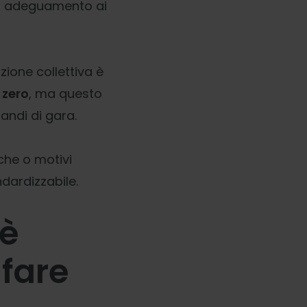
 un adeguamento ai
azione collettiva è
 zero
, ma questo
andi di gara.
che o motivi
ndardizzabile.
 è
fare