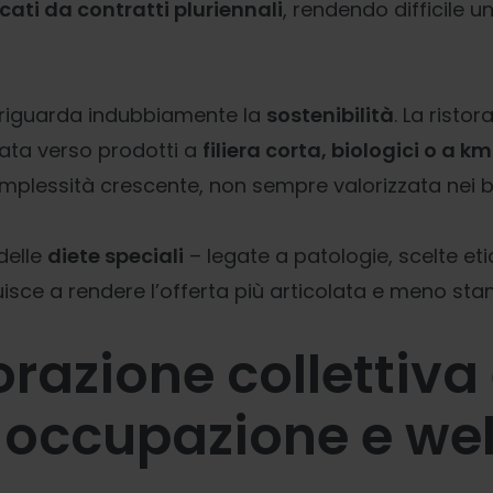
ati da contratti pluriennali
, rendendo difficile
 riguarda indubbiamente la
sostenibilità
. La ristor
ata verso prodotti a
filiera corta, biologici o a km
plessità crescente, non sempre valorizzata nei b
delle
diete speciali
– legate a patologie, scelte eti
buisce a rendere l’offerta più articolata e meno sta
orazione collettiva
occupazione e wel