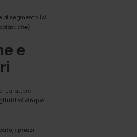
se al segmento (si
olastiche).
ne e
ri
di carattere
li ultimi cinque
rcato
,
i prezzi