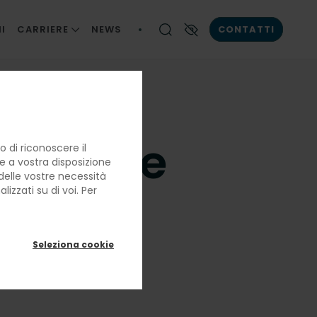
I
CARRIERE
NEWS
CONTATTI
LE NOSTRE PERSONE
Contrasto elevato
LA BRIGATA DI CUCINA
LAVORARE CON NOI
 sociale
 di riconoscere il
re a vostra disposizione
e delle vostre necessità
ettiva
izzati su di voi. Per
Seleziona cookie