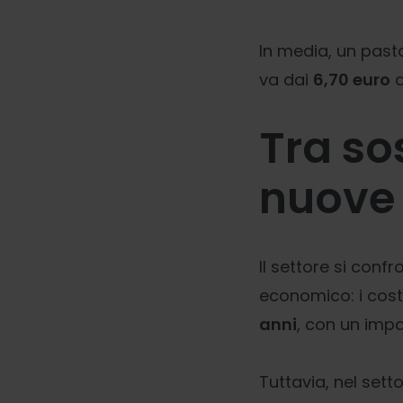
In media, un pas
va dai
6,70 euro
d
Tra sos
nuove 
Il settore si conf
economico: i cost
anni
, con un impa
Tuttavia, nel set