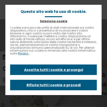
Passa
al
contenuto
Questo sito web fa uso di cookie.
principale
Seleziona cookie
Briciole
Home
News
I cookie sono piccole unità di dati memorizzate sul vostro
Contrasto elevato
di
dispositivo, che ci consentono di riconoscere il vostro
Polpettine di riso e tonno per la festa della mamma
browser a ogni vostra nuova visita del nostro sito.
pane
Utilizziamo i cookie per mettere a vostra disposizione un
sito web di facile utilizzo, sicuro ed efficace, e per offrirvi
Polpettine di riso e
servizi elaborati sulla base delle vostre necessità e interessi,
ad es. personalizzando la vostra navigazione o
visualizzando annunci personalizzati su di voi. Per ulteriori
informazioni sui cookie si rimanda alla nostra Informativa
sulla
Privacy
.
tonno per la festa
della mamma
Accetta tutti i cookie e prosegui
Rifiuta tutti i cookie e procedi
10 Maggio 2019 - News