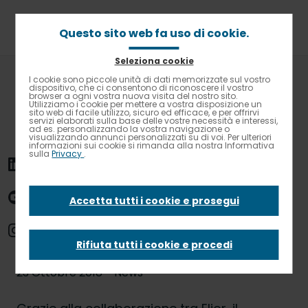
Passa
al
contenuto
Questo sito web fa uso di cookie.
principale
Seleziona cookie
Briciole
Home
News
I cookie sono piccole unità di dati memorizzate sul vostro
Contrasto elevato
di
dispositivo, che ci consentono di riconoscere il vostro
Mele a km zero per gli studenti delle scuole di Arezzo
browser a ogni vostra nuova visita del nostro sito.
pane
Utilizziamo i cookie per mettere a vostra disposizione un
sito web di facile utilizzo, sicuro ed efficace, e per offrirvi
Mele a km zero per
servizi elaborati sulla base delle vostre necessità e interessi,
ad es. personalizzando la vostra navigazione o
visualizzando annunci personalizzati su di voi. Per ulteriori
informazioni sui cookie si rimanda alla nostra Informativa
sulla
Privacy
.
gli studenti delle
scuole di Arezzo
Accetta tutti i cookie e prosegui
Rifiuta tutti i cookie e procedi
23 Ottobre 2018 - News