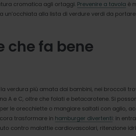
tura cromatica agli ortaggi.
Prevenire a tavola
è m
 un’occhiata alla lista di verdure verdi da portare i
de che fa bene
a verdura più amata dai bambini, nei broccoli tr
na A e C, oltre che folati e betacarotene. Si posso
er le orecchiette o mangiare saltati con aglio, ac
cora trasformare in
hamburger divertenti
: in entr
uto contro malattie cardiovascolari, ritenzione idric