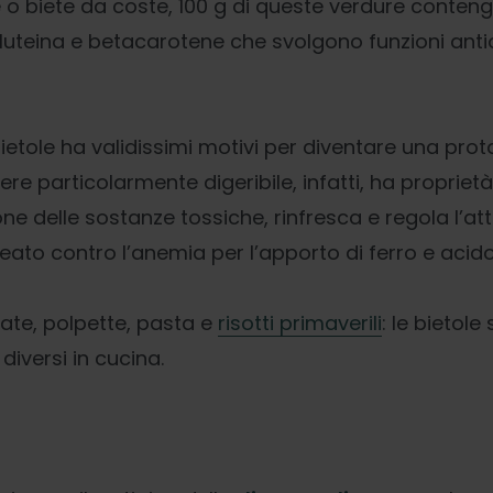
 o biete da coste, 100 g di queste verdure conten
 luteina e betacarotene che svolgono funzioni antio
bietole ha validissimi motivi per diventare una pro
sere particolarmente digeribile, infatti, ha propriet
ione delle sostanze tossiche, rinfresca e regola l’atti
ato contro l’anemia per l’apporto di ferro e acido 
late, polpette, pasta e
risotti primaverili
: le bietol
diversi in cucina.