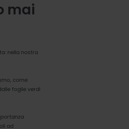
o mai
a: nella nostra
nismo, come
dalle foglie verdi
importanza
oli ad