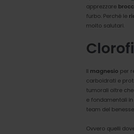
apprezzare
brocc
furbo. Perché le
r
molto salutari.
Clorof
Il
magnesio
per r
carboidrati e prot
tumorali oltre ch
e fondamentali in
team del benesser
Ovvero quelli dov