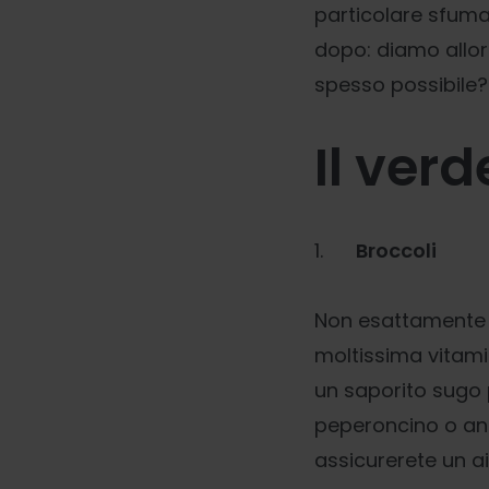
particolare sfuma
dopo: diamo allora
spesso possibile?
Il ver
1.
Broccoli
Non esattamente l
moltissima vitami
un saporito sugo p
peperoncino o an
assicurerete un ai