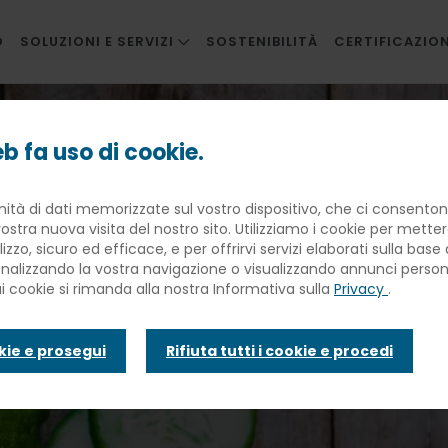
O
SOLUZIONI E SERVIZI
SOSTENIBILITÀ
CERTIFICAZION
RISTORAZIONE AZIENDALE
 10 cibi verdi che non dovrebbero mai mancare a tavola
RISTORAZIONE INNOVATIVA
b fa uso di cookie.
SCUOLE
 del benessere: 
nità di dati memorizzate sul vostro dispositivo, che ci consentono
SANITÀ
ostra nuova visita del nostro sito. Utilizziamo i cookie per mette
BANQUETING
lizzo, sicuro ed efficace, e per offrirvi servizi elaborati sulla bas
he non dovreb
sonalizzando la vostra navigazione o visualizzando annunci personal
TRAVEL CATERING
ui cookie si rimanda alla nostra Informativa sulla
Privacy
.
FACILITIES
 a tavola
okie e prosegui
Rifiuta tutti i cookie e procedi
INFANZIA E WELFARE