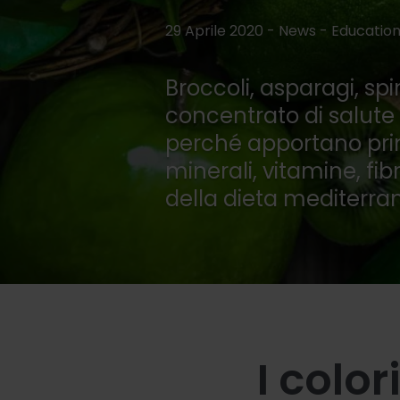
29 Aprile 2020 - News -
Educatio
Broccoli, asparagi, spi
concentrato di salute
perché apportano prin
minerali, vitamine, fi
della dieta mediterra
I color