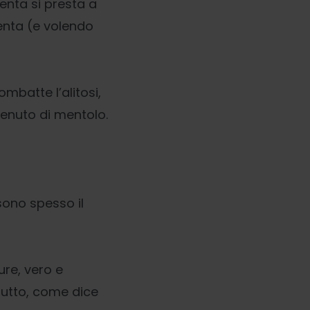
menta si presta a
menta (e volendo
mbatte l’alitosi,
enuto di mentolo.
sono spesso il
ure, vero e
tutto, come dice