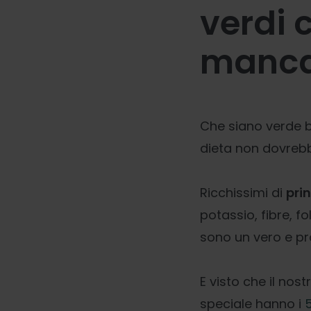
verdi 
manca
Che siano verde b
dieta non dovrebb
Ricchissimi di
prin
potassio, fibre, fo
sono un vero e p
E visto che il nos
speciale hanno i
5