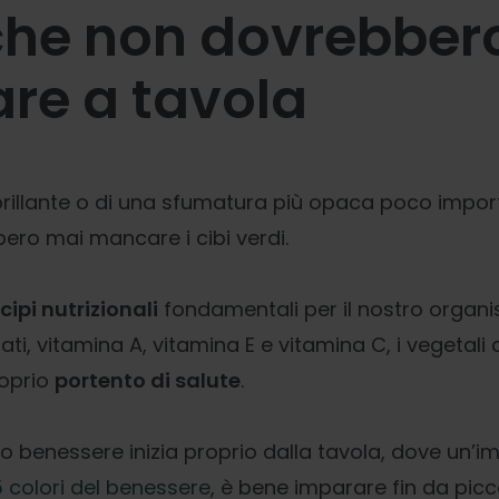
che non dovrebber
re a tavola
rillante o di una sfumatura più opaca poco import
ero mai mancare i cibi verdi.
cipi nutrizionali
fondamentali per il nostro orga
lati, vitamina A, vitamina E e vitamina C, i vegetali 
roprio
portento di salute
.
tro benessere inizia proprio dalla tavola, dove un’
 colori del benessere
, è bene imparare fin da picc