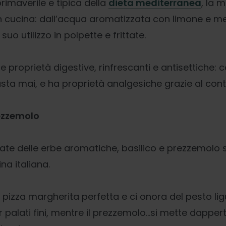
rimaverile e tipica della
dieta mediterranea
, la 
i in cucina: dall’acqua aromatizzata con limone e 
suo utilizzo in polpette e frittate.
proprietà digestive, rinfrescanti e antisettiche: co
ta mai, e ha proprietà analgesiche grazie al cont
rezzemolo
zate delle erbe aromatiche, basilico e prezzemolo 
na italiana.
la pizza margherita perfetta e ci onora del pesto lig
r palati fini, mentre il prezzemolo…si mette dapper