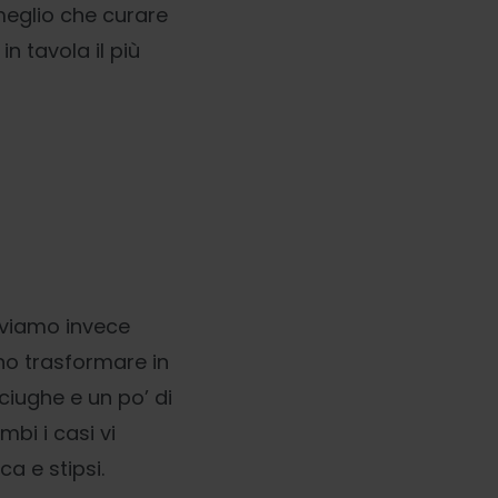
eglio che curare
n tavola il più
oviamo invece
no trasformare in
ciughe e un po’ di
ambi i casi vi
a e stipsi.