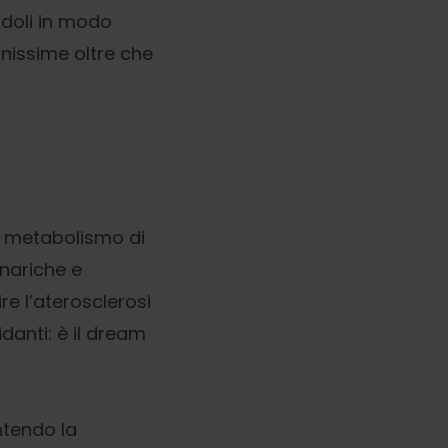
ndoli in modo
issime oltre che
il metabolismo di
nariche e
re l’aterosclerosi
idanti: è il dream
ntendo la