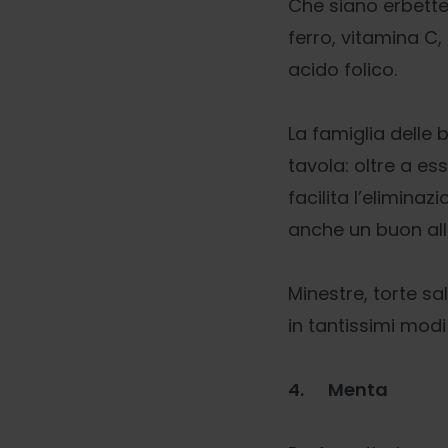
Che siano erbette
ferro, vitamina C,
acido folico.
La famiglia delle 
tavola: oltre a es
facilita l’eliminaz
anche un buon alle
Minestre, torte sa
in tantissimi modi 
4.
Menta