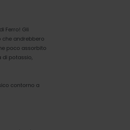
 Ferro! Gli
ro che andrebbero
ene poco assorbito
 di potassio,
ssico contorno a