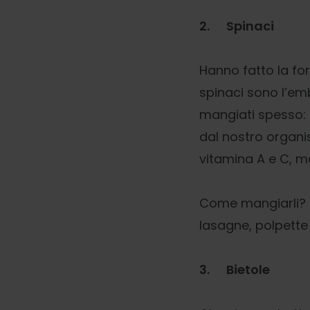
2.
Spinaci
Hanno fatto la fo
spinaci sono l’em
mangiati spesso: 
dal nostro organi
vitamina A e C, ma
Come mangiarli? C
lasagne, polpette 
3.
Bietole