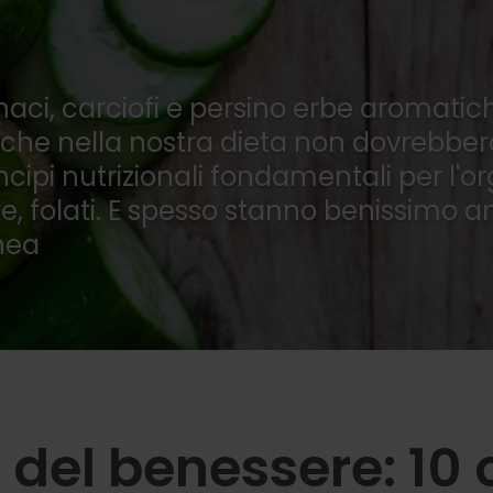
n
naci, carciofi e persino erbe aromatich
 che nella nostra dieta non dovrebb
cipi nutrizionali fondamentali per l'o
bre, folati. E spesso stanno benissimo a
nea
i del benessere: 10 