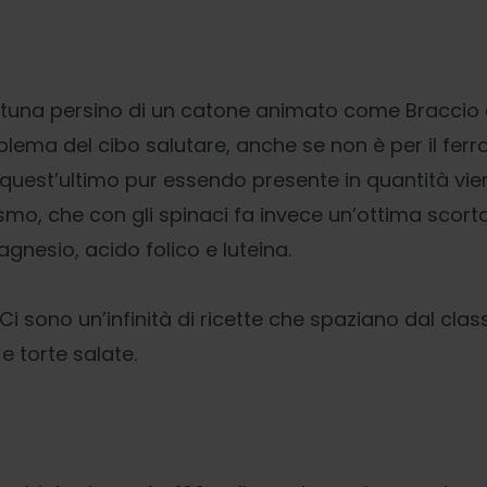
rtuna persino di un catone animato come Braccio di
blema del cibo salutare, anche se non è per il fer
quest’ultimo pur essendo presente in quantità vi
smo, che con gli spinaci fa invece un’ottima scorta
gnesio, acido folico e luteina.
i sono un’infinità di ricette che spaziano dal cla
e torte salate.