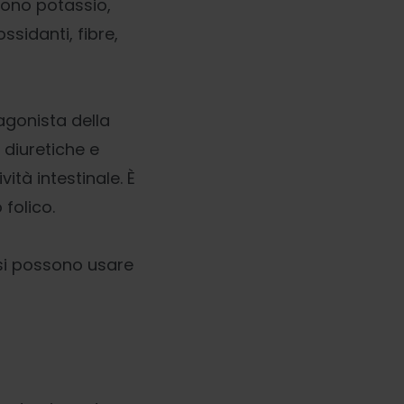
gono potassio,
ssidanti, fibre,
tagonista della
à diuretiche e
vità intestinale. È
folico.
e si possono usare