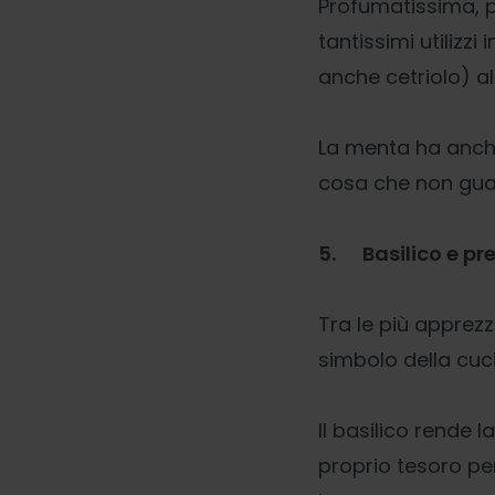
Profumatissima, p
tantissimi utilizz
anche cetriolo) al 
La menta ha anche 
cosa che non guas
5.
Basilico e p
Tra le più apprez
simbolo della cuci
Il basilico rende 
proprio tesoro pe