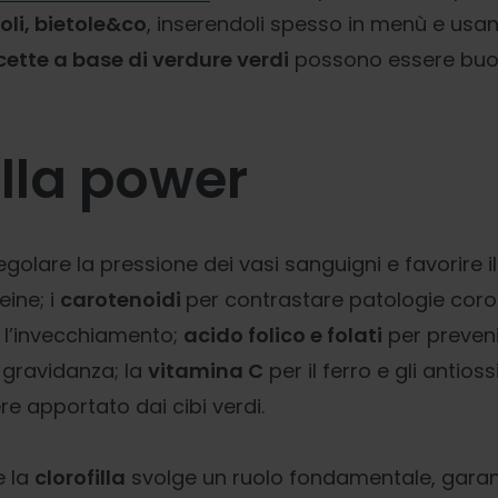
oli, bietole&co
, inserendoli spesso in menù e usa
icette a base di verdure verdi
possono essere buon
illa power
egolare la pressione dei vasi sanguigni e favorire 
eine; i
carotenoidi
per contrastare patologie coro
e l’invecchiamento;
acido folico e folati
per preveni
 gravidanza; la
vitamina C
per il ferro e gli antioss
e apportato dai cibi verdi.
e la
clorofilla
svolge un ruolo fondamentale, gara