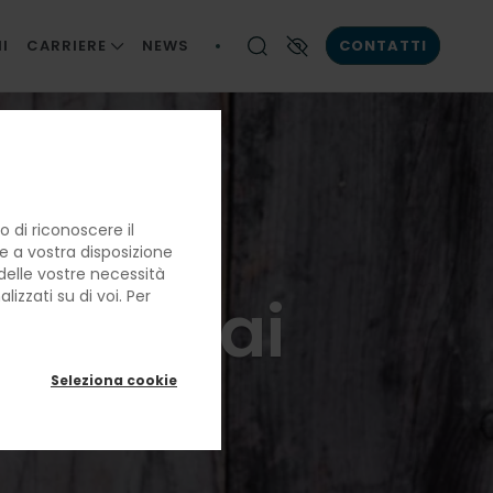
I
CARRIERE
NEWS
CONTATTI
LE NOSTRE PERSONE
Contrasto elevato
LA BRIGATA DI CUCINA
LAVORARE CON NOI
10 cibi
 di riconoscere il
re a vostra disposizione
e delle vostre necessità
bero mai
izzati su di voi. Per
Seleziona cookie