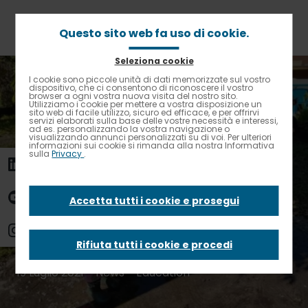
Passa
al
contenuto
Questo sito web fa uso di cookie.
principale
Seleziona cookie
Briciole
Home
News
I cookie sono piccole unità di dati memorizzate sul vostro
Contrasto elevato
di
dispositivo, che ci consentono di riconoscere il vostro
10 buoni motivi per giocare all’aperto in ogni stagione
browser a ogni vostra nuova visita del nostro sito.
pane
Utilizziamo i cookie per mettere a vostra disposizione un
sito web di facile utilizzo, sicuro ed efficace, e per offrirvi
10 buoni motivi per
servizi elaborati sulla base delle vostre necessità e interessi,
ad es. personalizzando la vostra navigazione o
visualizzando annunci personalizzati su di voi. Per ulteriori
informazioni sui cookie si rimanda alla nostra Informativa
sulla
Privacy
.
giocare all’aperto
in ogni stagione
Accetta tutti i cookie e prosegui
Rifiuta tutti i cookie e procedi
19 Luglio 2021 - News -
Education