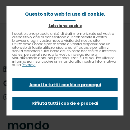
Passa
al
contenuto
Questo sito web fa uso di cookie.
principale
Seleziona cookie
Briciole
Home
News
I cookie sono piccole unità di dati memorizzate sul vostro
Contrasto elevato
di
dispositivo, che ci consentono di riconoscere il vostro
Elior Group Solidarités premia 14 progetti di volontariato
browser a ogni vostra nuova visita del nostro sito.
pane
nel mondo
Utilizziamo i cookie per mettere a vostra disposizione un
sito web di facile utilizzo, sicuro ed efficace, e per offrirvi
servizi elaborati sulla base delle vostre necessità e interessi,
ad es. personalizzando la vostra navigazione o
Elior Group
visualizzando annunci personalizzati su di voi. Per ulteriori
informazioni sui cookie si rimanda alla nostra Informativa
sulla
Privacy
.
Solidarités premia
Accetta tutti i cookie e prosegui
14 progetti di
Rifiuta tutti i cookie e procedi
volontariato nel
mondo