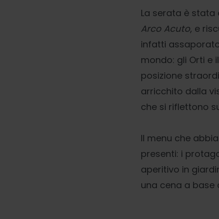
La serata è stata
Arco Acuto
, e ri
infatti assaporat
mondo: gli Orti e i
posizione straordi
arricchito dalla v
che si riflettono
Il menu che abbia
presenti: i protag
aperitivo in giard
una cena a base di