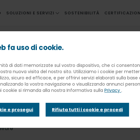
O
SOLUZIONI E SERVIZI
SOSTENIBILITÀ
CERTIFICAZION
RISTORAZIONE AZIENDALE
entore a Venezia: gusto e solidarietà
RISTORAZIONE INNOVATIVA
b fa uso di cookie.
SCUOLE
la festa del Re
nità di dati memorizzate sul vostro dispositivo, che ci consentono
SANITÀ
ostra nuova visita del nostro sito. Utilizziamo i cookie per mette
BANQUETING
lizzo, sicuro ed efficace, e per offrirvi servizi elaborati sulla bas
 gusto e solid
sonalizzando la vostra navigazione o visualizzando annunci personal
TRAVEL CATERING
ui cookie si rimanda alla nostra Informativa sulla
Privacy
.
FACILITIES
okie e prosegui
Rifiuta tutti i cookie e procedi
INFANZIA E WELFARE
lfare