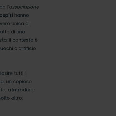
n l’
associazione
ospiti
hanno
vero unica al
ratta di una
ta: il contesto è
uochi d’artificio
sire tutti i
a: un copioso
ta, a introdurre
olto altro.