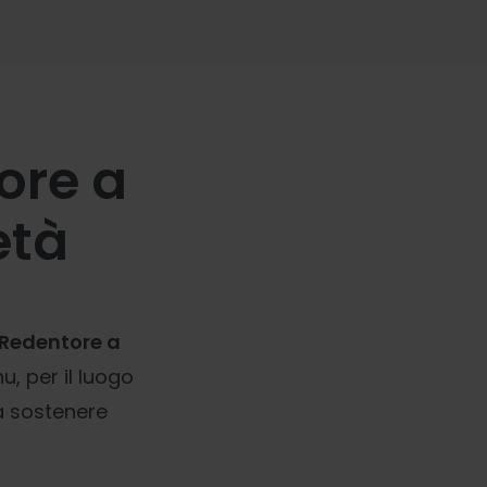
tore a
età
 Redentore a
u, per il luogo
 a sostenere