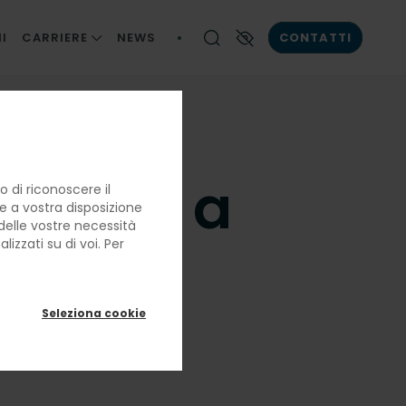
I
CARRIERE
NEWS
CONTATTI
LE NOSTRE PERSONE
Contrasto elevato
LA BRIGATA DI CUCINA
LAVORARE CON NOI
dentore a
 di riconoscere il
re a vostra disposizione
e delle vostre necessità
arietà
izzati su di voi. Per
Seleziona cookie