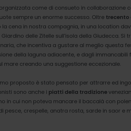
 organizzata come di consueto in collaborazione co
scuote sempre un enorme successo. Oltre
trecento 
o la cena in nostra compagnia, in una location dav
l Giardino delle Zitelle sull’isola della Giudecca. Si t
naria, che incentiva a gustare al meglio questa fes
isione della laguna adiacente, e dagli immancabili f
 sul mare creando una suggestione eccezionale.
mo proposto è stato pensato per attrarre ed ingolo
onisti sono anche i
piatti della tradizione
venezian
ino in cui non poteva mancare il baccalà con polen
 pesce, crespelle, anatra rosta, sarde in saor e m