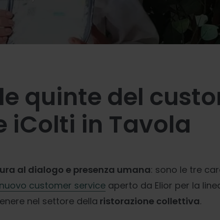
 le quinte del cust
e iColti in Tavola
rtura al dialogo e presenza umana
: sono le tre ca
nuovo customer service
aperto da Elior per la lin
enere nel settore della
ristorazione collettiva
.