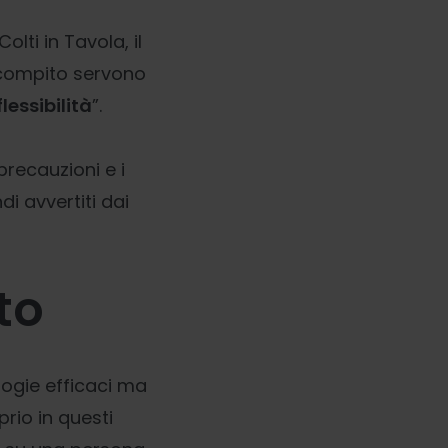
Colti in Tavola, il
o compito servono
lessibilità
”.
 precauzioni e i
i avvertiti dai
to
logie efficaci ma
rio in questi