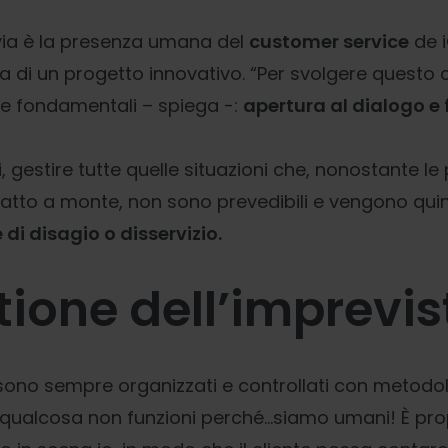
ilvia è la presenza umana del
customer service
de i
za di un progetto innovativo. “Per svolgere quest
he fondamentali – spiega -:
apertura al dialogo e f
ti, gestire tutte quelle situazioni che, nonostante le
atto a monte, non sono prevedibili e vengono quind
 di disagio o disservizio.
tione dell’imprevis
i sono sempre organizzati e controllati con metodo
qualcosa non funzioni perché...siamo umani! È prop