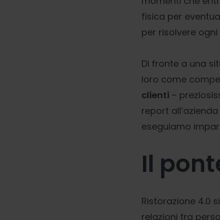
momenti che entro
fisica per eventual
per risolvere ogn
Di fronte a una si
loro come compen
clienti
– preziosis
report all’azien
eseguiamo impari
Il pont
Ristorazione 4.0 
relazioni tra per