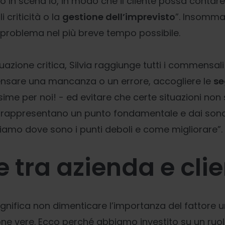
 in scena io, in modo che il cliente possa contar
i criticità o la
gestione dell’imprevisto
”. Insomma
i problema nel più breve tempo possibile.
tuazione critica, Silvia raggiunge tutti i commensal
sare una mancanza o un errore, accogliere le
se
sime per noi! - ed evitare che certe situazioni non s
da rappresentano un punto fondamentale e dai son
amo dove sono i punti deboli e come migliorare”.
e tra azienda e cli
significa non dimenticare l’importanza del fattore 
sone vere. Ecco perché abbiamo investito su un ruo