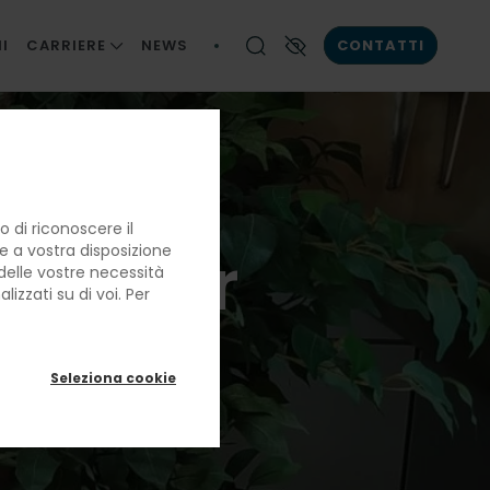
I
CARRIERE
NEWS
CONTATTI
LE NOSTRE PERSONE
Contrasto elevato
LA BRIGATA DI CUCINA
LAVORARE CON NOI
 di riconoscere il
ustomer
re a vostra disposizione
e delle vostre necessità
izzati su di voi. Per
a
Seleziona cookie