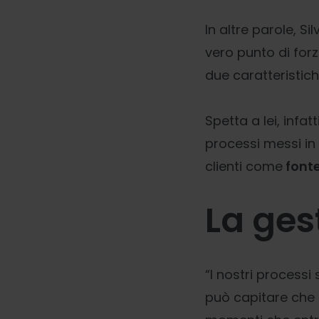
In altre parole, S
vero punto di for
due caratteristic
Spetta a lei, infat
processi messi in 
clienti come
fonte
La ges
“I nostri process
può capitare che 