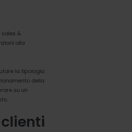
r sales &
nzioni alla
tare la tipologia
nzionamento della
orare su un
sto.
clienti