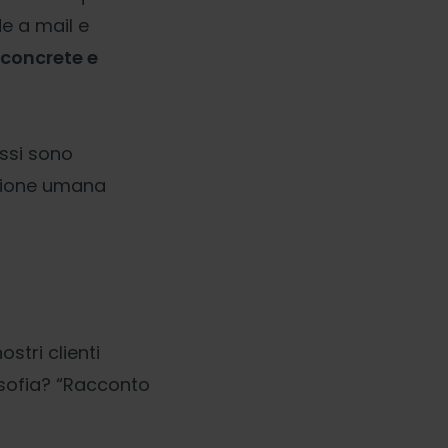
de a mail e
 concrete e
essi sono
nsione umana
ostri clienti
osofia? “Racconto