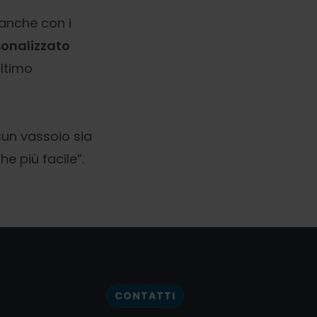
anche con i
sonalizzato
ultimo
sun vassoio sia
e più facile”.
CONTATTI