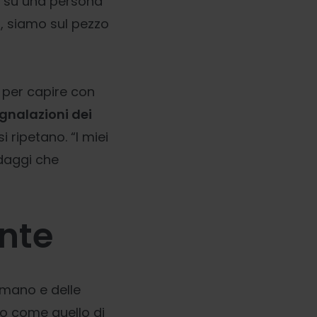
e su una persona
, siamo sul pezzo
i per capire con
gnalazioni dei
i ripetano. “I miei
daggi che
ente
umano e delle
lo come quello di