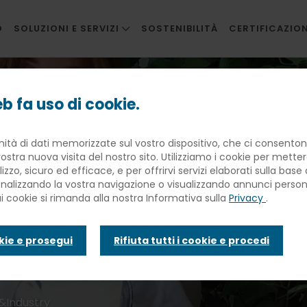
O
SOLUZIONI E SERVIZI
SOSTENIBILITÀ
CERTIFICAZION
RISTORAZIONE AZIENDALE
stomer service iColti in Tavola
RISTORAZIONE INNOVATIVA
b fa uso di cookie.
SCUOLE
nità di dati memorizzate sul vostro dispositivo, che ci consentono
SANITÀ
e quinte del c
ostra nuova visita del nostro sito. Utilizziamo i cookie per mette
BANQUETING
lizzo, sicuro ed efficace, e per offrirvi servizi elaborati sulla bas
sonalizzando la vostra navigazione o visualizzando annunci personal
TRAVEL CATERING
ui cookie si rimanda alla nostra Informativa sulla
Privacy
.
iColti in Tavol
FACILITIES
okie e prosegui
Rifiuta tutti i cookie e procedi
INFANZIA E WELFARE
&Industry