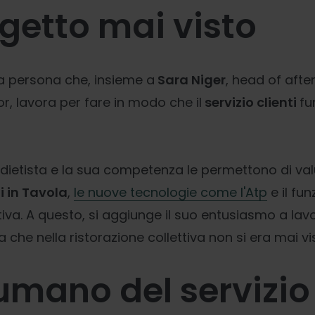
getto mai visto
a persona che, insieme a
Sara Niger
, head of afte
r, lavora per fare in modo che il
servizio clienti
fu
 dietista e la sua competenza le permettono di valu
i in
T
avola
,
le nuove tecnologie come l'Atp
e il fu
va. A questo, si aggiunge il suo entusiasmo a lav
a che nella ristorazione collettiva non si era mai vi
 umano del servizio 