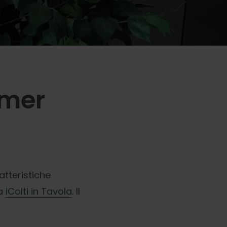
omer
ratteristiche
ea
iColti in Tavola
. Il