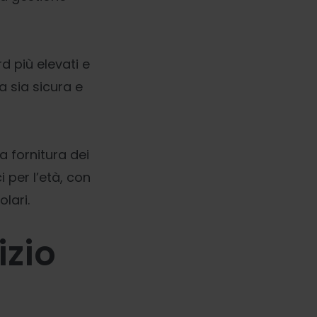
 più elevati e
a sia sicura e
 la fornitura dei
i per l’età, con
lari.
izio