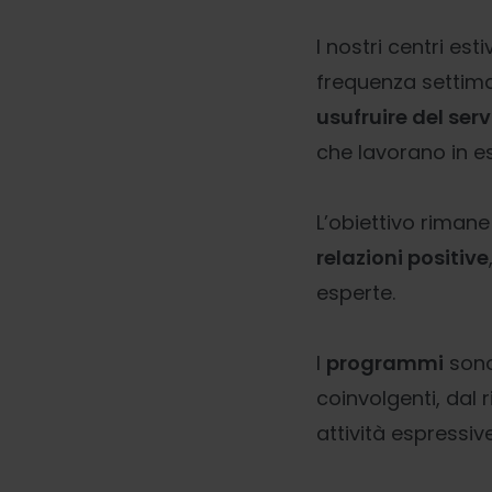
I nostri centri est
frequenza settima
usufruire del serv
che lavorano in e
L’obiettivo riman
relazioni positive
esperte.
I
programmi
son
coinvolgenti, dal 
attività espressiv