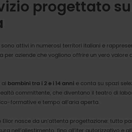
vizio progettato su
a
r
sono attivi in numerosi territori italiani e rappre
a per aziende che vogliono offrire un vero valore a
e ai
bambini tra i 2 e i 14 anni
e conta su spazi sele
 realtà committente, che diventano il teatro di labor
udico-formative e tempo all’aria aperta.
 Elior nasce da un’attenta progettazione: tutto part
cura nell’allestimento, fino all’iter autorizzativo e a