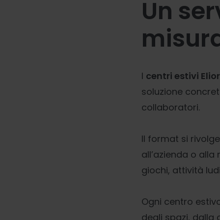
Un ser
misur
I
centri estivi Elio
soluzione concret
collaboratori.
Il format si rivolg
all’azienda o alla
giochi, attività l
Ogni centro estivo
degli spazi, dalla 