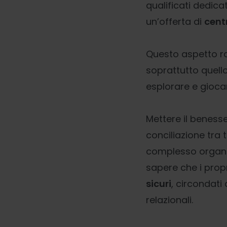
qualificati dedicat
un’offerta di
centr
Questo aspetto rac
soprattutto quell
esplorare e gioca
Mettere il benesse
conciliazione tra
complesso organiz
sapere che i propr
sicuri
, circondati
relazionali.