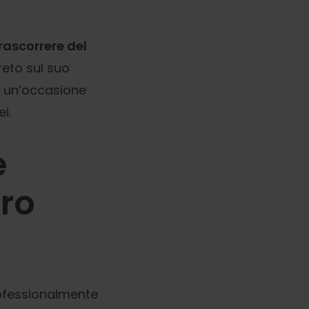
rascorrere del
eto sul suo
a un’occasione
i.
e
tro
professionalmente