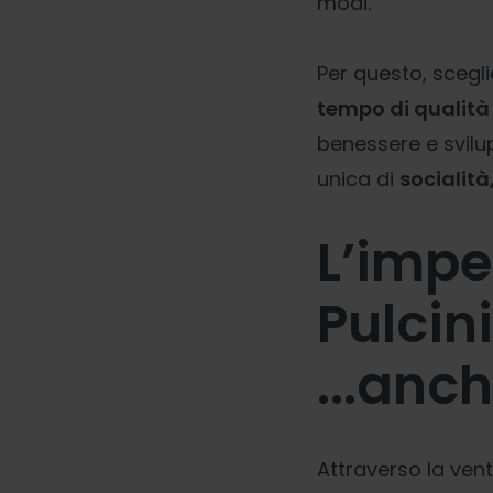
modi.
Per questo, scegl
tempo di qualità
benessere e svilu
unica di
socialità
L’impe
Pulcini
...anc
Attraverso la ven