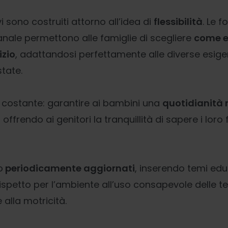
ivi sono costruiti attorno all’idea di
flessibilità
. Le f
nale permettono alle famiglie di scegliere
come 
izio
, adattandosi perfettamente alle diverse esige
state.
e costante: garantire ai bambini una
quotidianità r
, offrendo ai genitori la tranquillità di sapere i loro 
o
periodicamente aggiornati
, inserendo temi educ
rispetto per l’ambiente all’uso consapevole delle te
e alla motricità.