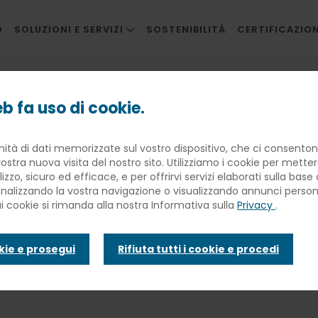
O
SOLUZIONI E SERVIZI
SOSTENIBILITÀ
CERTIFICAZION
RISTORAZIONE AZIENDALE
estate ricca di gioco, scoperta e crescita
RISTORAZIONE INNOVATIVA
b fa uso di cookie.
SCUOLE
tivi Elior: un'
nità di dati memorizzate sul vostro dispositivo, che ci consentono
SANITÀ
ostra nuova visita del nostro sito. Utilizziamo i cookie per mette
BANQUETING
lizzo, sicuro ed efficace, e per offrirvi servizi elaborati sulla bas
 gioco, scoper
sonalizzando la vostra navigazione o visualizzando annunci personal
TRAVEL CATERING
ui cookie si rimanda alla nostra Informativa sulla
Privacy
.
FACILITIES
okie e prosegui
Rifiuta tutti i cookie e procedi
INFANZIA E WELFARE