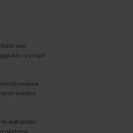
sentano una
ggiunto ai propri
zionati insieme
atori creativi,
e dall’analisi
lla gestione