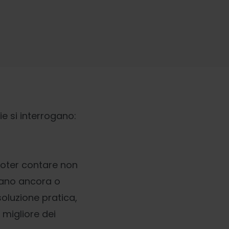
ie si interrogano:
poter contare non
orano ancora o
soluzione pratica,
 migliore dei