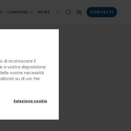
I
CARRIERE
NEWS
CONTATTI
LE NOSTRE PERSONE
Contrasto elevato
LA BRIGATA DI CUCINA
LAVORARE CON NOI
estate
 di riconoscere il
re a vostra disposizione
e delle vostre necessità
ta e
izzati su di voi. Per
Seleziona cookie