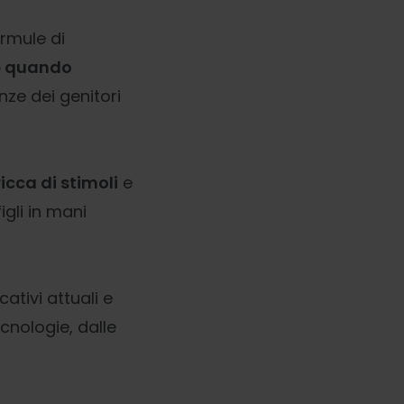
ormule di
e quando
nze dei genitori
icca di stimoli
e
figli in mani
ativi attuali e
cnologie, dalle