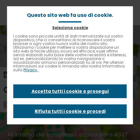
Passa
al
contenuto
Questo sito web fa uso di cookie.
principale
Seleziona cookie
Briciole
Home
Asilo Nido Aziendale “La Casetta dell’Arcobaleno”
I cookie sono piccole unità di dati memorizzate sul vostro
Contrasto elevato
di
dispositivo, che ci consentono di riconoscere il vostro
browser a ogni vostra nuova visita del nostro sito.
pane
Utilizziamo i cookie per mettere a vostra disposizione un
Asilo Nido
sito web di facile utilizzo, sicuro ed efficace, e per offrirvi
servizi elaborati sulla base delle vostre necessità e interessi,
ad es. personalizzando la vostra navigazione o
visualizzando annunci personalizzati su di voi. Per ulteriori
Aziendale “La
informazioni sui cookie si rimanda alla nostra Informativa
sulla
Privacy
.
Casetta
Accetta tutti i cookie e prosegui
dell’Arcobaleno”
Rifiuta tutti i cookie e procedi
All’interno del complesso ospedaliero ASST