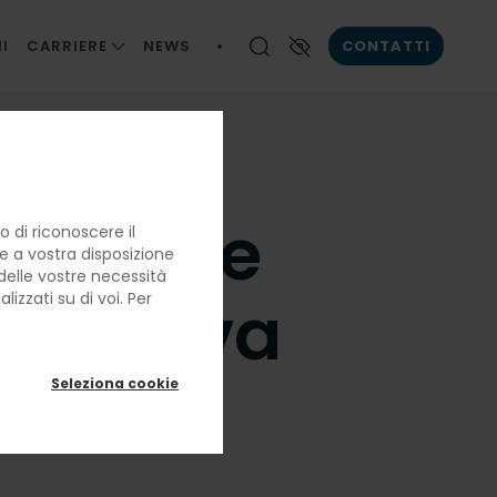
I
CARRIERE
NEWS
CONTATTI
LE NOSTRE PERSONE
Contrasto elevato
LA BRIGATA DI CUCINA
LAVORARE CON NOI
 è come
 di riconoscere il
re a vostra disposizione
e delle vostre necessità
 Fame va
izzati su di voi. Per
Seleziona cookie