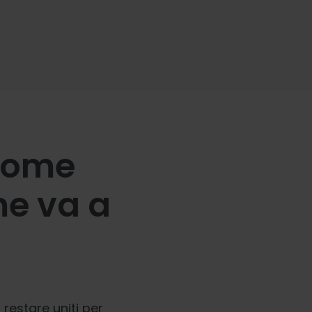
 come
me va a
 restare uniti per