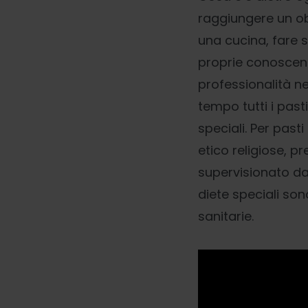
raggiungere un obie
una cucina, fare s
proprie conoscenze
professionalità n
tempo tutti i past
speciali. Per past
etico religiose, 
supervisionato dal
diete speciali son
sanitarie.