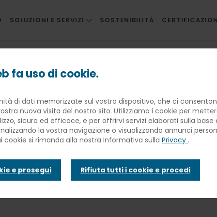
O
SOLUZIONI E SERVIZI
SOSTENIBILITÀ
CERTIFICAZION
RISTORAZIONE AZIENDALE
è come una squadra: Wall of Fame va a Opera
RISTORAZIONE INNOVATIVA
b fa uso di cookie.
SCUOLE
gata di cucina
nità di dati memorizzate sul vostro dispositivo, che ci consentono
SANITÀ
ostra nuova visita del nostro sito. Utilizziamo i cookie per mette
BANQUETING
lizzo, sicuro ed efficace, e per offrirvi servizi elaborati sulla bas
adra: Wall of
sonalizzando la vostra navigazione o visualizzando annunci personal
TRAVEL CATERING
ui cookie si rimanda alla nostra Informativa sulla
Privacy
.
FACILITIES
okie e prosegui
Rifiuta tutti i cookie e procedi
INFANZIA E WELFARE