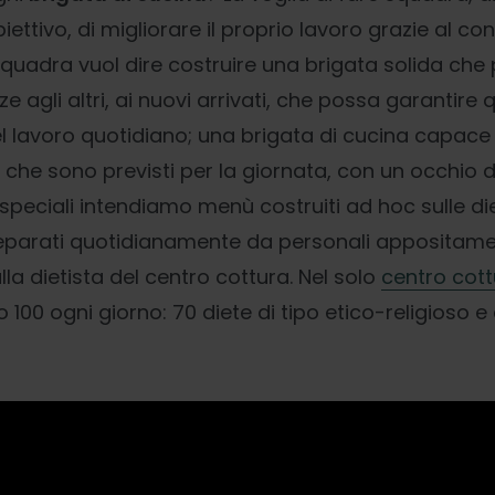
ttivo, di migliorare il proprio lavoro grazie al contr
quadra vuol dire costruire una brigata solida che 
 agli altri, ai nuovi arrivati, che possa garantire q
el lavoro quotidiano; una brigata di cucina capace 
i che sono previsti per la giornata, con un occhio d
i speciali intendiamo menù costruiti ad hoc sulle di
preparati quotidianamente da personali appositame
la dietista del centro cottura. Nel solo
centro cot
o 100 ogni giorno: 70 diete di tipo etico-religioso e