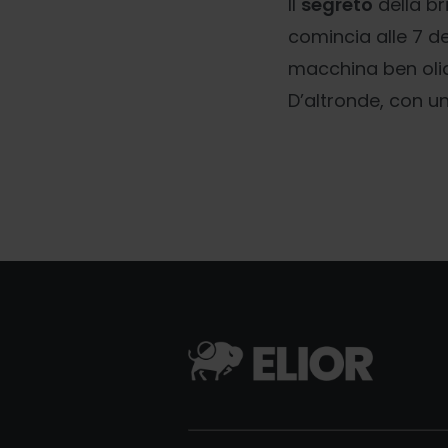
Il
segreto
della br
comincia alle 7 d
macchina ben oliat
D’altronde, con un