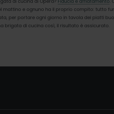
igata di cucina di Opera?
Fiducia e affiatamento
.
el mattino e ognuno ha il proprio compito: tutto 
a, per portare ogni giorno in tavola dei piatti buon
a brigata di cucina così, il risultato è assicurato.