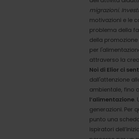
dell’attività dida
migrazioni. Invest
motivazioni e le 
problema della fam
della promozione d
per l'alimentazion
attraverso la creaz
Noi di Elior ci s
dall'attenzione al
ambientale, fino a
l’alimentazione
.
generazioni. Per q
punto una scheda 
ispiratori dell’ini