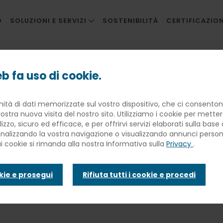
O
SOLUZIONI E SERVIZI
SOSTENIBILITÀ
CERTIFICAZION
RISTORAZIONE AZIENDALE
 Giornata Mondiale dell’Alimentazione
RISTORAZIONE INNOVATIVA
b fa uso di cookie.
SCUOLE
n la FAO per la
nità di dati memorizzate sul vostro dispositivo, che ci consentono
SANITÀ
ostra nuova visita del nostro sito. Utilizziamo i cookie per mette
BANQUETING
lizzo, sicuro ed efficace, e per offrirvi servizi elaborati sulla bas
a Mondiale
sonalizzando la vostra navigazione o visualizzando annunci personal
TRAVEL CATERING
ui cookie si rimanda alla nostra Informativa sulla
Privacy
.
FACILITIES
imentazione
okie e prosegui
Rifiuta tutti i cookie e procedi
INFANZIA E WELFARE