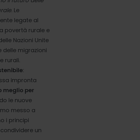
il futuro delle
urale
. Le
ente legate al
la povertà rurale e
delle Nazioni Unite
e delle migrazioni
 rurali.
stenibile
:
bassa impronta
o meglio per
do le nuove
biamo messo a
 i principi
er condividere un