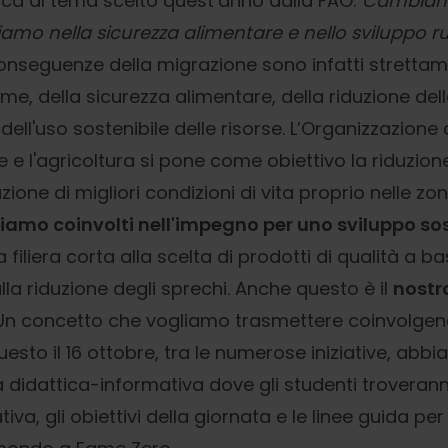
ttica al tema scelto quest’anno dalla FAO:
Cambiamo 
iamo nella sicurezza alimentare e nello sviluppo r
conseguenze della migrazione sono infatti strettam
e, della sicurezza alimentare, della riduzione del
ell'uso sostenibile delle risorse. L’Organizzazione 
e e l'agricoltura si pone come obiettivo la riduzion
ione di migliori condizioni di vita proprio nelle zone
entiamo coinvolti nell'impegno per uno sviluppo so
la filiera corta alla scelta di prodotti di qualità a 
lla riduzione degli sprechi. Anche questo è il
nostr
 Un concetto che vogliamo trasmettere coinvolgen
uesto il 16 ottobre, tra le numerose iniziative, ab
didattica-informativa dove gli studenti troveranno
ziativa, gli obiettivi della giornata e le linee guida p