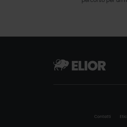
percorso per un 
Contatti
Eti