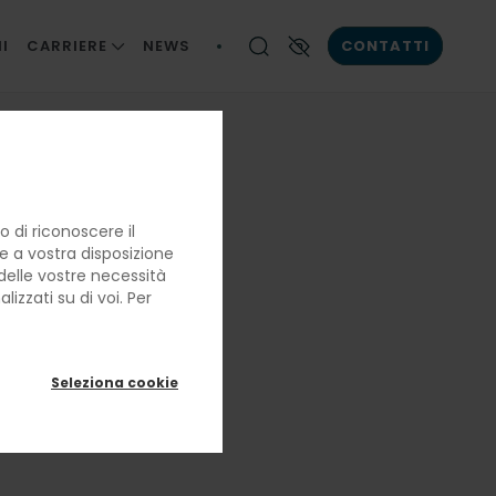
I
CARRIERE
NEWS
CONTATTI
LE NOSTRE PERSONE
Contrasto elevato
LA BRIGATA DI CUCINA
LAVORARE CON NOI
 di riconoscere il
re a vostra disposizione
e delle vostre necessità
izzati su di voi. Per
Seleziona cookie