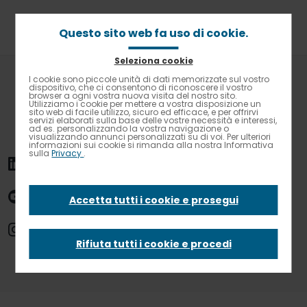
Passa
al
contenuto
Questo sito web fa uso di cookie.
principale
Seleziona cookie
Briciole
Home
News
Obiettivo Zero. Step 4: condividere
I cookie sono piccole unità di dati memorizzate sul vostro
Contrasto elevato
di
dispositivo, che ci consentono di riconoscere il vostro
browser a ogni vostra nuova visita del nostro sito.
pane
Utilizziamo i cookie per mettere a vostra disposizione un
Obiettivo Zero. Step
sito web di facile utilizzo, sicuro ed efficace, e per offrirvi
servizi elaborati sulla base delle vostre necessità e interessi,
ad es. personalizzando la vostra navigazione o
visualizzando annunci personalizzati su di voi. Per ulteriori
4: condividere
informazioni sui cookie si rimanda alla nostra Informativa
sulla
Privacy
.
Accetta tutti i cookie e prosegui
03 Maggio 2018 - News
Rifiuta tutti i cookie e procedi
Iniziative no waste ad alto impatto sociale