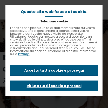
Passa
al
contenuto
Questo sito web fa uso di cookie.
principale
Seleziona cookie
Briciole
Home
News
I cookie sono piccole unità di dati memorizzate sul vostro
Contrasto elevato
di
dispositivo, che ci consentono di riconoscere il vostro
Il menu dell’Epifania? A tutto pepe, alleato della salute
browser a ogni vostra nuova visita del nostro sito.
pane
Utilizziamo i cookie per mettere a vostra disposizione un
sito web di facile utilizzo, sicuro ed efficace, e per offrirvi
Il menu
servizi elaborati sulla base delle vostre necessità e interessi,
ad es. personalizzando la vostra navigazione o
visualizzando annunci personalizzati su di voi. Per ulteriori
informazioni sui cookie si rimanda alla nostra Informativa
sulla
Privacy
.
dell’Epifania? A
tutto pepe, alleato
Accetta tutti i cookie e prosegui
della salute
Rifiuta tutti i cookie e procedi