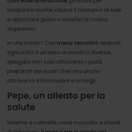
delle
erbe aromatiche
, preziose per
insaporire ricette, ridurre il consumo di sale
e apportare gusto e benefici al nostro
organismo.
In che modo? Con
menu tematici
dedicati
ogni volta a un’erba aromatica diversa,
spiegata non solo attraverso i piatti
preparati dai nostri chef ma anche
attraverso informazioni e consigli.
Pepe, un alleato per la
salute
Insieme a cannella, noce moscata e chiodi
di garofano,
il pepe è tra le spezie più