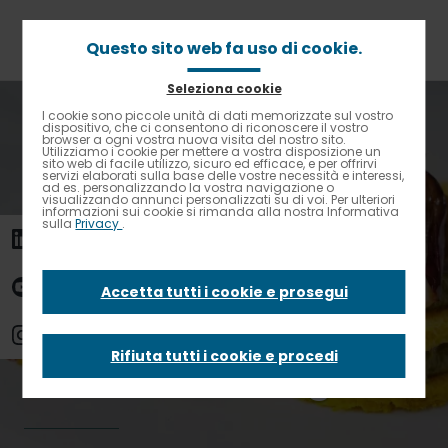
Passa
al
contenuto
Questo sito web fa uso di cookie.
principale
Seleziona cookie
Briciole
Home
News
I cookie sono piccole unità di dati memorizzate sul vostro
Contrasto elevato
di
dispositivo, che ci consentono di riconoscere il vostro
Un piatto inclusivo: lasagnetta di farinata di ceci con
browser a ogni vostra nuova visita del nostro sito.
pane
verdure di stagione
Utilizziamo i cookie per mettere a vostra disposizione un
sito web di facile utilizzo, sicuro ed efficace, e per offrirvi
servizi elaborati sulla base delle vostre necessità e interessi,
ad es. personalizzando la vostra navigazione o
Un piatto inclusivo:
visualizzando annunci personalizzati su di voi. Per ulteriori
informazioni sui cookie si rimanda alla nostra Informativa
sulla
Privacy
.
lasagnetta di
Accetta tutti i cookie e prosegui
farinata di ceci con
Rifiuta tutti i cookie e procedi
verdure di stagione