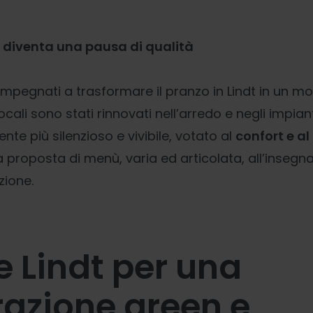
 diventa una pausa di qualità
 impegnati a trasformare il pranzo in Lindt in un 
locali sono stati rinnovati nell’arredo e negli impiant
nte più silenzioso e vivibile, votato al
confort e a
 proposta di menù, varia ed articolata, all’insegn
zione.
 e Lindt per una
razione green e