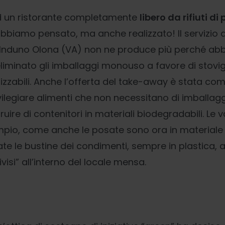
d un ristorante completamente
libero da rifiuti di
abbiamo pensato, ma anche realizzato! Il servizio d
i Induno Olona (VA) non ne produce più perché a
minato gli imballaggi monouso a favore di stovigli
ilizzabili. Anche l’offerta del take-away è stata c
vilegiare alimenti che non necessitano di imballagg
ire di contenitori in materiali biodegradabili. Le 
empio, come anche le posate sono ora in material
te le bustine dei condimenti, sempre in plastica, a
isi” all’interno del locale mensa.