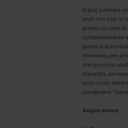
Si può pensare a
Lindt non solo lo 
presso la sede d
completamente eli
plastica dura riut
rinnovata, per pri
che possono usufru
l’insalata, ad es
sono state elimina
condimenti “condiv
Acqua amica