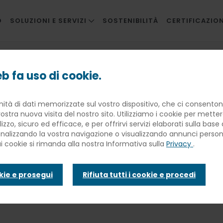
O
SOLUZIONI E SERVIZI
SOSTENIBILITÀ
CERTIFICAZION
RISTORAZIONE AZIENDALE
storazione green e sostenibile
RISTORAZIONE INNOVATIVA
b fa uso di cookie.
SCUOLE
Lindt per una
nità di dati memorizzate sul vostro dispositivo, che ci consentono
SANITÀ
ostra nuova visita del nostro sito. Utilizziamo i cookie per mette
BANQUETING
lizzo, sicuro ed efficace, e per offrirvi servizi elaborati sulla bas
ione green e
sonalizzando la vostra navigazione o visualizzando annunci personal
TRAVEL CATERING
ui cookie si rimanda alla nostra Informativa sulla
Privacy
.
FACILITIES
ile
okie e prosegui
Rifiuta tutti i cookie e procedi
INFANZIA E WELFARE