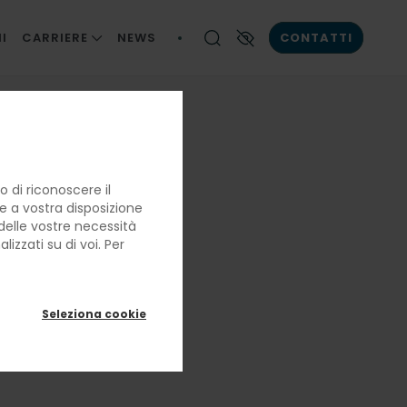
I
CARRIERE
NEWS
CONTATTI
LE NOSTRE PERSONE
Contrasto elevato
LA BRIGATA DI CUCINA
LAVORARE CON NOI
 di riconoscere il
re a vostra disposizione
e delle vostre necessità
izzati su di voi. Per
Seleziona cookie