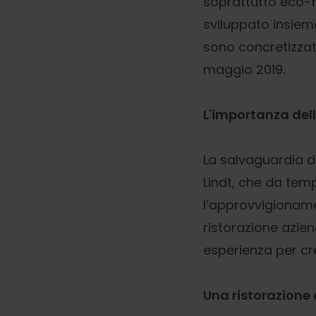
soprattutto eco-fr
sviluppato insieme
sono concretizzati
maggio 2019.
L'importanza dell
La salvaguardia de
Lindt, che da tem
l’approvvigioname
ristorazione azie
esperienza per c
Una ristorazione 