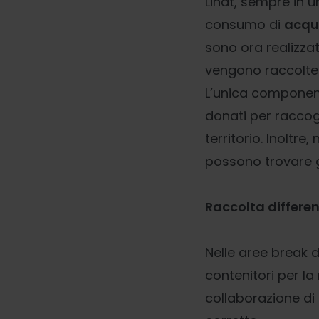
Lindt, sempre in u
consumo di
acqua
sono ora realizza
vengono raccolte 
L’unica component
donati per raccogl
territorio. Inoltr
possono trovare g
Raccolta differenz
Nelle aree break d
contenitori per la 
collaborazione di 