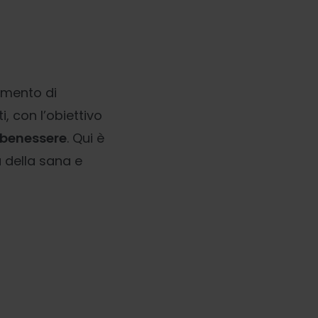
momento di
i, con l’obiettivo
l benessere
. Qui è
a della sana e