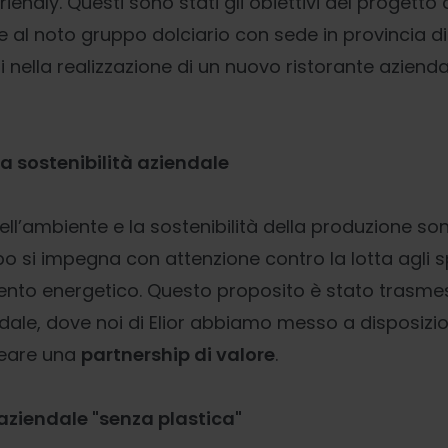
iendly. Questi sono stati gli obiettivi del progett
 al noto gruppo dolciario con sede in provincia di
 nella realizzazione di un nuovo ristorante aziend
a sostenibilità aziendale
ll’ambiente e la sostenibilità della produzione so
po si impegna con attenzione contro la lotta agli s
nto energetico. Questo proposito è stato trasme
ndale, dove noi di Elior abbiamo messo a disposizi
reare una
partnership di valore
.
aziendale "senza plastica"