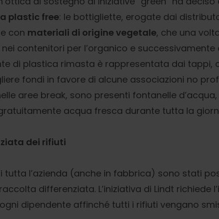
n’ottica di sostegno di iniziative “green” ha decis
 plastic free
: le bottigliette, erogate dai distribu
te con
materiali di origine vegetale
, che una volta
nei contenitori per l’organico e successivamente
e di plastica rimasta è rappresentata dai tappi,
iere fondi in favore di alcune associazioni no profi
e, nelle aree break, sono presenti fontanelle d’acqua
ratuitamente acqua fresca durante tutta la giorn
iata dei rifiuti
i tutta l’azienda (anche in fabbrica) sono stati pos
raccolta differenziata. L’iniziativa di Lindt richiede 
ogni dipendente affinché tutti i rifiuti vengano sm