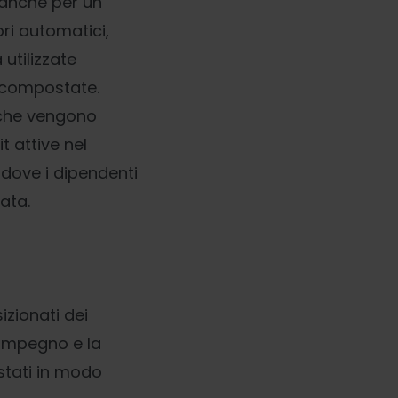
o anche per un
tori automatici,
 utilizzate
 compostate.
 che vengono
t attive nel
, dove i dipendenti
ata.
izionati dei
l’impegno e la
istati in modo