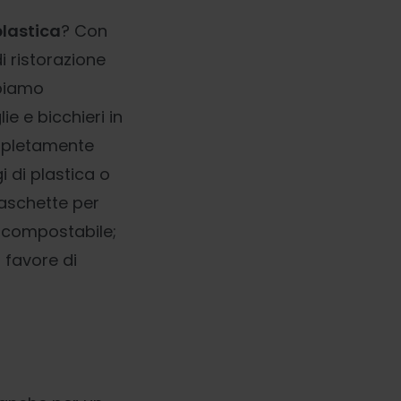
 plastica
? Con
i ristorazione
bbiamo
e e bicchieri in
ompletamente
i di plastica o
vaschette per
e compostabile;
 favore di