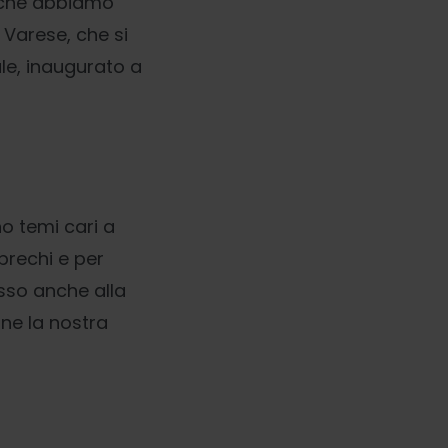
o che abbiamo
 Varese, che si
ale, inaugurato a
no temi cari a
prechi e per
sso anche alla
one la nostra